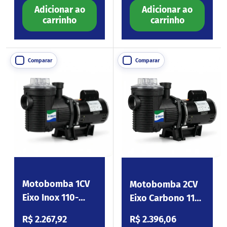
Adicionar ao
Adicionar ao
carrinho
carrinho
Comparar
Comparar
Motobomba 1CV
Motobomba 2CV
Eixo Inox 110-
Eixo Carbono 110-
254V Eagle100
254V Eagle200
Preço normal
Preço normal
R$ 2.267,92
R$ 2.396,06