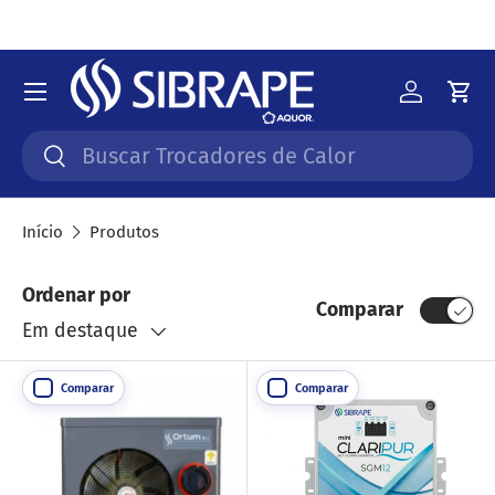
Ir para o conteúdo
Menu
Iniciar 
Car
Pesquisar
Pesquisar
Início
Produtos
Ordenar por
Comparar
Em destaque
Comparar
Comparar