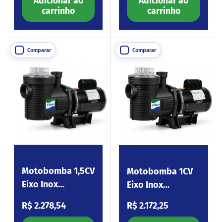
Adicionar ao
Adicionar ao
carrinho
carrinho
Comparar
Comparar
Motobomba 1,5CV
Motobomba 1CV
Eixo Inox
Eixo Inox
220/380V
220/380V
Preço normal
Preço normal
R$ 2.278,54
R$ 2.172,25
Eagle150.I3
Eagle100.I3