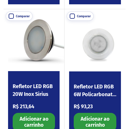
Comparar
Comparar
Refletor LED RGB
Refletor LED RGB
20W Inox Sirius
6W Policarbonato
Vega
Preço normal
Preço normal
R$ 213,64
R$ 93,23
Adicionar ao
Adicionar ao
carrinho
carrinho