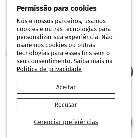
110-254V BPF075
110-254V BPF050
Permissão para cookies
Preço normal
Preço normal
R$ 1.649,34
R$ 1.419,83
Nós e nossos parceiros, usamos
Adicionar ao
Adicionar ao
cookies e outras tecnologias para
carrinho
carrinho
personalizar sua experiência. Não
usaremos cookies ou outras
tecnologias para esses fins sem o
Comparar
Comparar
seu consentimento. Saiba mais na
Política de privacidade
Aceitar
Recusar
Gerenciar preferências
Motobomba
Motobomba 1CV
1/3CV Eixo Inox
Eixo Carbono 110-