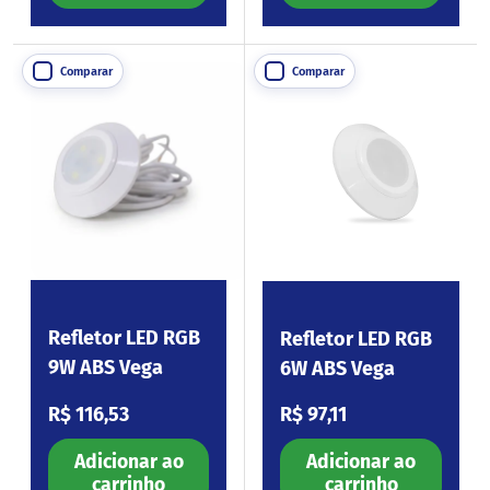
Comparar
Comparar
Refletor LED RGB
Refletor LED RGB
9W ABS Vega
6W ABS Vega
Preço normal
Preço normal
R$ 116,53
R$ 97,11
Adicionar ao
Adicionar ao
carrinho
carrinho