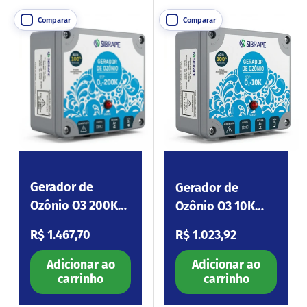
Comparar
Comparar
Gerador de
Gerador de
Ozônio O3 200K
Ozônio O3 10K
220V (Sem
220V (Sem
Preço normal
Preço normal
R$ 1.467,70
R$ 1.023,92
Venturi)
Venturi)
Adicionar ao
Adicionar ao
carrinho
carrinho