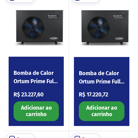
Bomba de Calor
Bomba de Calor
Ortum Prime Full
Ortum Prime Full
Inverter Wi-Fi S44
Inverter Wi-Fi S24
Preço normal
Preço normal
R$ 23.227,60
R$ 17.220,72
Adicionar ao
Adicionar ao
carrinho
carrinho