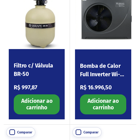
Filtro c/ Válvula
Bomba de Calor
BR-50
Full Inverter Wi-Fi
SB30
Preço normal
Preço normal
R$ 997,87
R$ 16.996,50
Adicionar ao
Adicionar ao
carrinho
carrinho
Comparar
Comparar