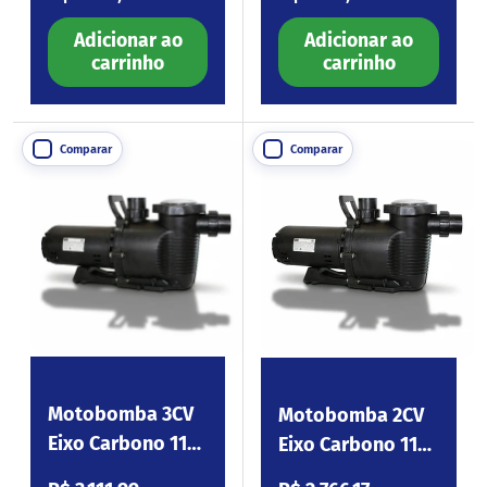
Adicionar ao
Adicionar ao
carrinho
carrinho
Comparar
Comparar
Motobomba 3CV
Motobomba 2CV
Eixo Carbono 110-
Eixo Carbono 110-
254V Platinum300
254V Platinum200
Preço normal
Preço normal