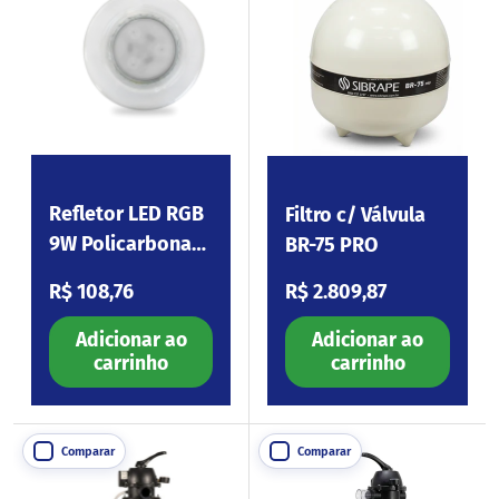
Refletor LED RGB
Filtro c/ Válvula
9W Policarbonato
BR-75 PRO
Vega
Preço normal
Preço normal
R$ 108,76
R$ 2.809,87
Adicionar ao
Adicionar ao
carrinho
carrinho
Comparar
Comparar