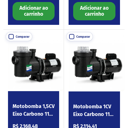
Adicionar ao
Adicionar ao
carrinho
carrinho
Comparar
Comparar
Motobomba 1,5CV
Motobomba 1CV
Eixo Carbono 110-
Eixo Carbono 110-
254V Eagle150
254V Eagle100
Preço normal
Preço normal
R$ 2.168,48
R$ 2.114,41