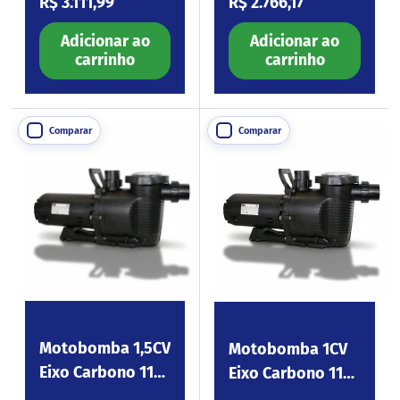
R$ 3.111,99
R$ 2.766,17
Adicionar ao
Adicionar ao
carrinho
carrinho
Comparar
Comparar
Motobomba 1,5CV
Motobomba 1CV
Eixo Carbono 110-
Eixo Carbono 110-
254V Platinum150
254V Platinum100