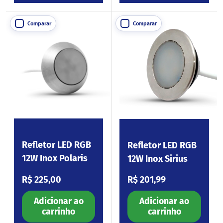
Comparar
Comparar
Refletor LED RGB
Refletor LED RGB
12W Inox Polaris
12W Inox Sirius
Preço normal
Preço normal
R$ 225,00
R$ 201,99
Adicionar ao
Adicionar ao
carrinho
carrinho