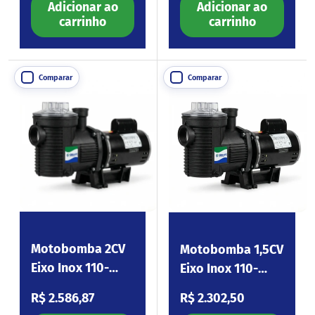
Adicionar ao
Adicionar ao
carrinho
carrinho
Comparar
Comparar
Motobomba 2CV
Motobomba 1,5CV
Eixo Inox 110-
Eixo Inox 110-
254V Eagle200
254V Eagle150
Preço normal
Preço normal
R$ 2.586,87
R$ 2.302,50