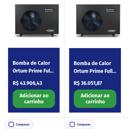
Bomba de Calor
Bomba de Calor
Ortum Prime Full
Ortum Prime Full
Inverter Wi-Fi S90
Inverter Wi-Fi S72
Preço normal
Preço normal
R$ 43.906,43
R$ 36.051,87
Adicionar ao
Adicionar ao
carrinho
carrinho
Comparar
Comparar