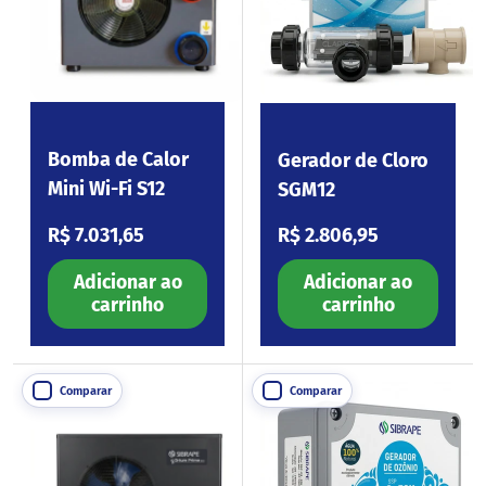
Bomba de Calor
Gerador de Cloro
Mini Wi-Fi S12
SGM12
Preço normal
Preço normal
R$ 7.031,65
R$ 2.806,95
Adicionar ao
Adicionar ao
carrinho
carrinho
Comparar
Comparar