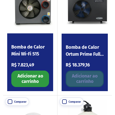
Bomba de Calor
Bomba de Calor
Mini Wi-Fi S15
Ortum Prime Full
Inverter Wi-Fi S31
Preço normal
Preço normal
R$ 7.823,49
R$ 18.379,16
Adicionar ao
Adicionar ao
carrinho
carrinho
Comparar
Comparar