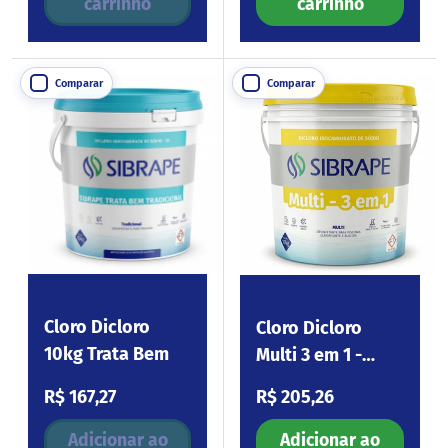
carrinho
carrinho
Comparar
Comparar
Cloro Dicloro
Cloro Dicloro
10kg Trata Bem
Multi 3 em 1 -
10kg
Preço normal
Preço normal
R$ 167,27
R$ 205,26
Adicionar ao
Adicionar ao