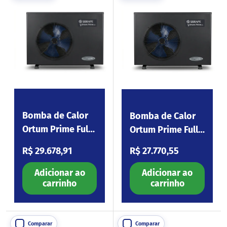
Bomba de Calor
Bomba de Calor
Ortum Prime Full
Ortum Prime Full
Inverter Wi-Fi S58
Inverter Wi-Fi S51
Preço normal
Preço normal
R$ 29.678,91
R$ 27.770,55
Adicionar ao
Adicionar ao
carrinho
carrinho
Comparar
Comparar