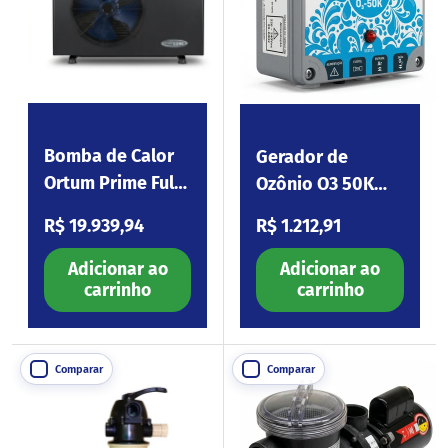
Bomba de Calor
Gerador de
Ortum Prime Full
Ozônio O3 50K
Inverter Wi-Fi S38
220V (Sem
Preço normal
Preço normal
R$ 19.939,94
R$ 1.212,91
Venturi)
Adicionar ao
Adicionar ao
carrinho
carrinho
Comparar
Comparar