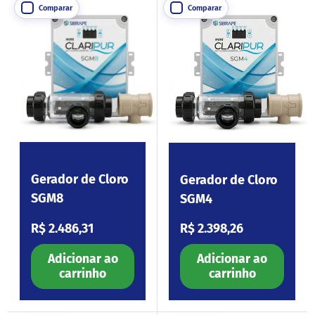
Comparar
Comparar
Gerador de Cloro
Gerador de Cloro
SGM8
SGM4
Preço normal
Preço normal
R$ 2.486,31
R$ 2.398,26
Adicionar ao
Adicionar ao
carrinho
carrinho