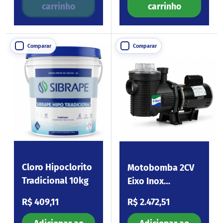
carrinho
carrinho
Comparar
Comparar
Cloro Hipoclorito
Motobomba 2CV
Tradicional 10kg
Eixo Inox
220/380V
Preço normal
Preço normal
R$ 409,11
R$ 2.472,51
Eagle200.I3