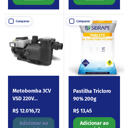
Comparar
Comparar
Motobomba 3CV
Pastilha Tricloro
VSD 220V
90% 200g
Platinum
Preço normal
Preço normal
R$ 12.016,72
R$ 13,45
Adicionar ao
Adicionar ao