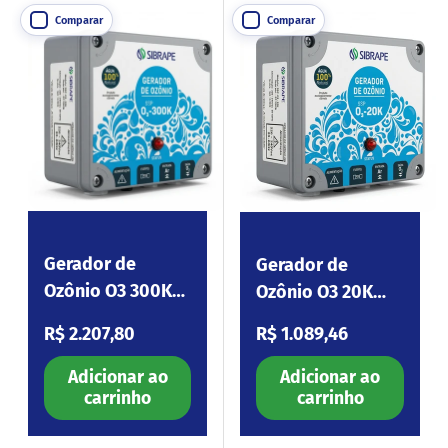
Comparar
Comparar
Gerador de
Gerador de
Ozônio O3 300K
Ozônio O3 20K
220V (Sem
220V (Sem
Preço normal
Preço normal
R$ 2.207,80
R$ 1.089,46
Venturi)
Venturi)
Adicionar ao
Adicionar ao
carrinho
carrinho