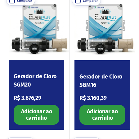
Comparar
Comparar
Gerador de Cloro
Gerador de Cloro
SGM20
SGM16
Preço normal
Preço normal
R$ 3.676,29
R$ 3.160,39
Adicionar ao
Adicionar ao
carrinho
carrinho