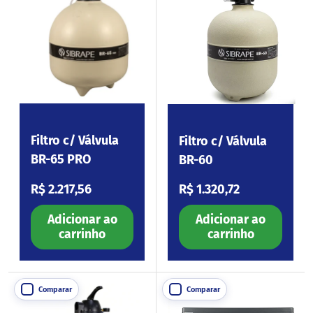
Filtro c/ Válvula
Filtro c/ Válvula
BR-65 PRO
BR-60
Preço normal
Preço normal
R$ 2.217,56
R$ 1.320,72
Adicionar ao
Adicionar ao
carrinho
carrinho
Comparar
Comparar