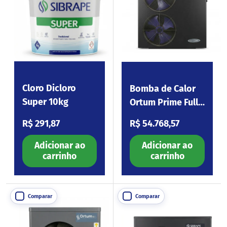
Cloro Dicloro
Bomba de Calor
Super 10kg
Ortum Prime Full
Inverter Wi-Fi
Preço normal
Preço normal
R$ 291,87
R$ 54.768,57
S110
Adicionar ao
Adicionar ao
carrinho
carrinho
Comparar
Comparar