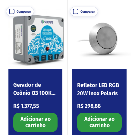
Comparar
Comparar
Gerador de
Refletor LED RGB
Ozônio O3 100K
20W Inox Polaris
220V (Sem
Preço normal
Preço normal
R$ 1.377,55
R$ 298,88
Venturi)
Adicionar ao
Adicionar ao
carrinho
carrinho