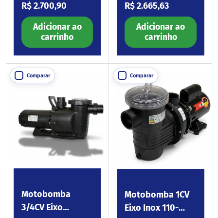
Preço normal
Preço normal
R$ 2.700,90
R$ 2.665,63
Adicionar ao
Adicionar ao
carrinho
carrinho
Comparar
Comparar
Motobomba
Motobomba 1CV
3/4CV Eixo
Eixo Inox 110-