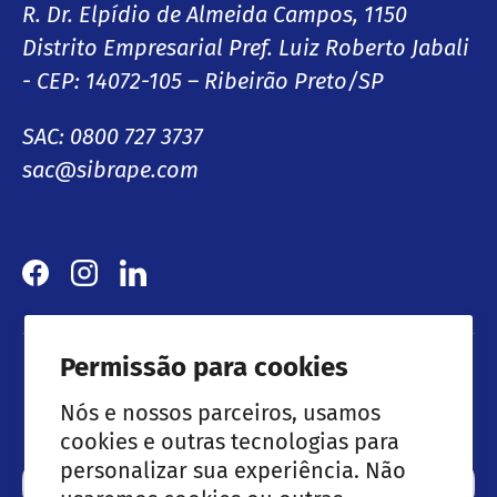
R. Dr. Elpídio de Almeida Campos, 1150
Distrito Empresarial Pref. Luiz Roberto Jabali
- CEP: 14072-105 – Ribeirão Preto/SP
SAC: 0800 727 3737
sac@sibrape.com
Facebook
Instagram
LinkedIn
Permissão para cookies
Lançamentos & Ofertas especiais
Nós e nossos parceiros, usamos
cookies e outras tecnologias para
personalizar sua experiência. Não
Email
Subscre