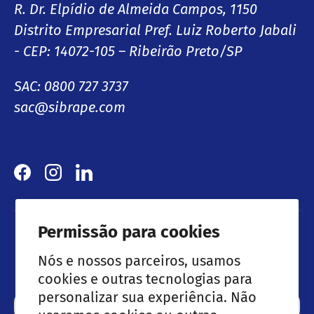
R. Dr. Elpídio de Almeida Campos, 1150
Distrito Empresarial Pref. Luiz Roberto Jabali
- CEP: 14072-105 – Ribeirão Preto/SP
SAC: 0800 727 3737
sac@sibrape.com
Facebook
Instagram
LinkedIn
Permissão para cookies
Lançamentos & Ofertas especiais
Nós e nossos parceiros, usamos
cookies e outras tecnologias para
personalizar sua experiência. Não
Email
Subscre