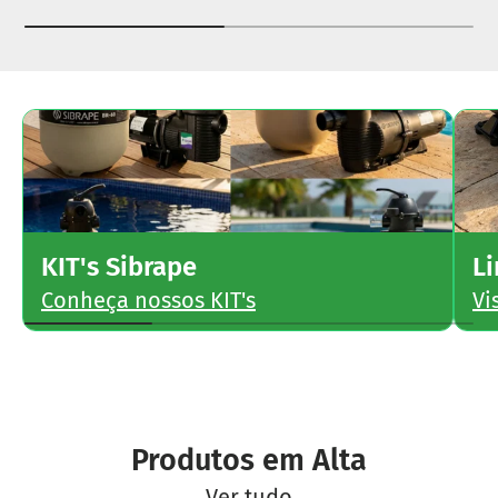
KIT's Sibrape
L
Conheça nossos KIT's
Vi
Produtos em Alta
Ver tudo