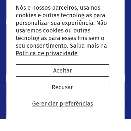
Nós e nossos parceiros, usamos
cookies e outras tecnologias para
personalizar sua experiência. Não
Facebook
Instagram
LinkedIn
usaremos cookies ou outras
tecnologias para esses fins sem o
seu consentimento. Saiba mais na
Política de privacidade
Lançamentos & Ofertas especiais
Aceitar
Email
Subscre
Recusar
Métodos de pagamento aceites
Gerenciar preferências