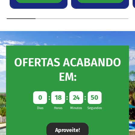
OFERTAS ACABANDO
EM:
0
18
24
49
Dias
Horas
Minutos
Segundos
Aproveite!