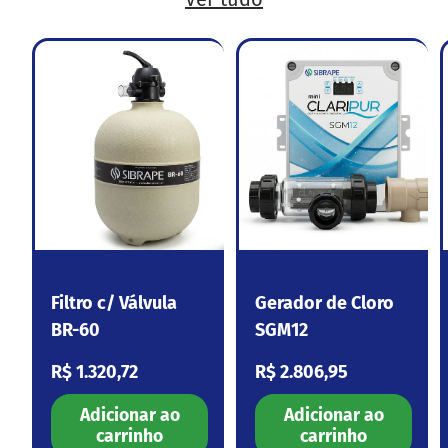
Filtro c/ Válvula
Gerador de Cloro
BR-60
SGM12
Preço normal
Preço normal
R$ 1.320,72
R$ 2.806,95
Adicionar ao
Adicionar ao
carrinho
carrinho