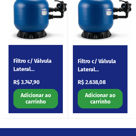
Filtro c/ Válvula
Filtro c/ Válvula
Lateral
Lateral
Tourmaline L500
Tourmaline L450
Preço normal
Preço normal
R$ 3.747,90
R$ 2.638,08
Adicionar ao
Adicionar ao
carrinho
carrinho