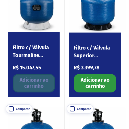
Filtro c/ Válvula
Filtro c/ Válvula
Tourmaline
Superior
FT1000 40”
Tourmaline S650
Preço normal
Preço normal
R$ 15.047,55
R$ 3.399,78
Adicionar ao
Adicionar ao
carrinho
carrinho
Comparar
Comparar