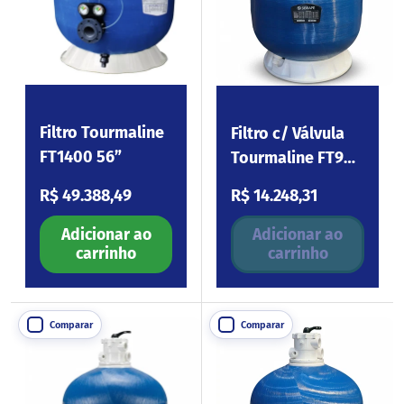
Filtro Tourmaline
Filtro c/ Válvula
FT1400 56”
Tourmaline FT900
36”
Preço normal
Preço normal
R$ 49.388,49
R$ 14.248,31
Adicionar ao
Adicionar ao
carrinho
carrinho
Comparar
Comparar