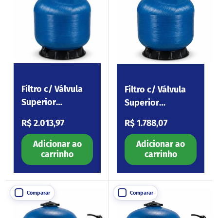
Filtro c/ Válvula
Filtro c/ Válvula
Superior
Superior
Tourmaline S400
Tourmaline S350
Preço normal
Preço normal
R$ 2.013,97
R$ 1.788,07
Adicionar ao
Adicionar ao
carrinho
carrinho
Comparar
Comparar