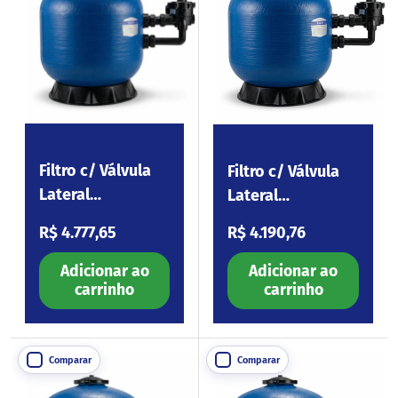
Filtro c/ Válvula
Filtro c/ Válvula
Lateral
Lateral
Tourmaline L700
Tourmaline L650
Preço normal
Preço normal
R$ 4.777,65
R$ 4.190,76
Adicionar ao
Adicionar ao
carrinho
carrinho
Comparar
Comparar