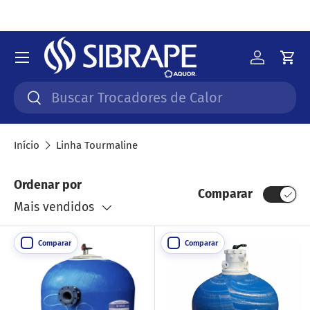
Ir para o conteúdo
Menu
Iniciar 
Car
Pesquisar
Pesquisar
Início
Linha Tourmaline
Ordenar por
Comparar
Mais vendidos
Comparar
Comparar