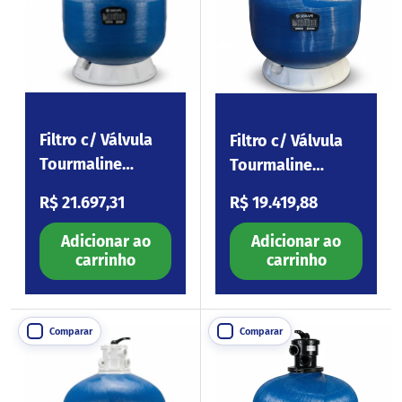
Filtro c/ Válvula
Filtro c/ Válvula
Tourmaline
Tourmaline
FT1200 47”
FT1100 43”
Preço normal
Preço normal
R$ 21.697,31
R$ 19.419,88
Adicionar ao
Adicionar ao
carrinho
carrinho
Comparar
Comparar