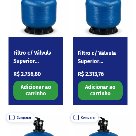
Filtro c/ Válvula
Filtro c/ Válvula
Superior
Superior
Tourmaline S500
Tourmaline S450
Preço normal
Preço normal
R$ 2.756,80
R$ 2.313,76
Adicionar ao
Adicionar ao
carrinho
carrinho
Comparar
Comparar