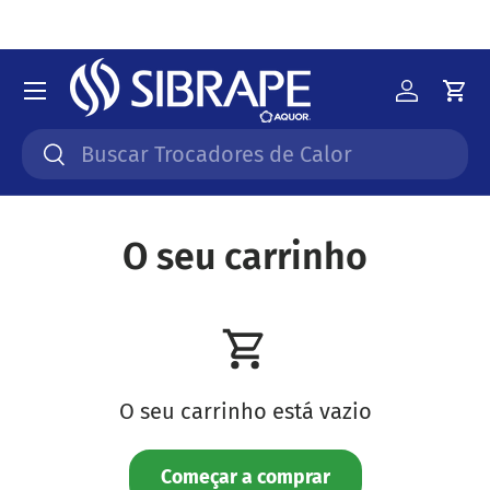
Ir para o conteúdo
Menu
Iniciar 
Car
Pesquisar
Pesquisar
O seu carrinho
O seu carrinho está vazio
Começar a comprar