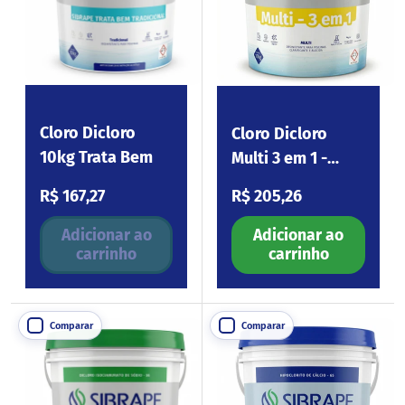
Cloro Dicloro
Cloro Dicloro
10kg Trata Bem
Multi 3 em 1 -
10kg
Preço normal
Preço normal
R$ 167,27
R$ 205,26
Adicionar ao
Adicionar ao
carrinho
carrinho
Comparar
Comparar