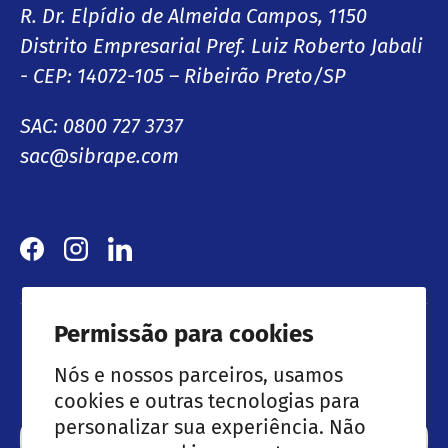
R. Dr. Elpídio de Almeida Campos, 1150
Distrito Empresarial Pref. Luiz Roberto Jabali
- CEP: 14072-105 – Ribeirão Preto/SP
SAC: 0800 727 3737
sac@sibrape.com
Facebook
Instagram
LinkedIn
Permissão para cookies
Lançamentos & Ofertas especiais
Nós e nossos parceiros, usamos
cookies e outras tecnologias para
personalizar sua experiência. Não
Email
Subscre