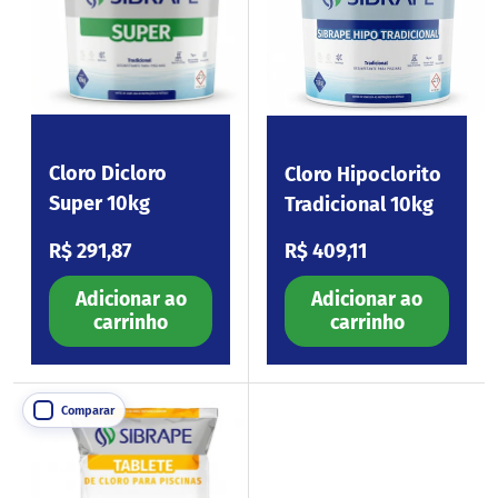
Cloro Dicloro
Cloro Hipoclorito
Super 10kg
Tradicional 10kg
Preço normal
Preço normal
R$ 291,87
R$ 409,11
Adicionar ao
Adicionar ao
carrinho
carrinho
Comparar