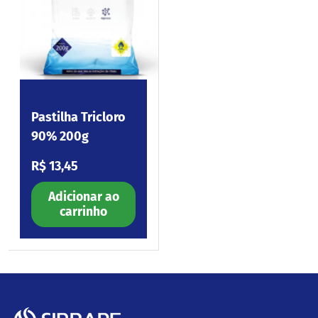
Pastilha Tricloro
90% 200g
Preço normal
R$ 13,45
Adicionar ao
carrinho