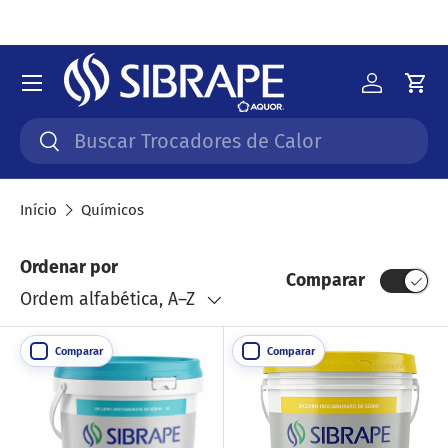
Ir para o conteúdo
Menu
Iniciar 
Car
Pesquisar
Pesquisar
Início
Químicos
Ordenar por
Comparar
Ordem alfabética, A–Z
Comparar
Comparar