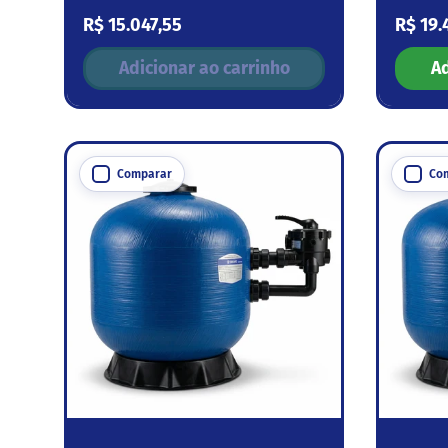
Preço normal
Preço
R$ 15.047,55
R$ 19.
Adicionar ao carrinho
Ad
Comparar
Co