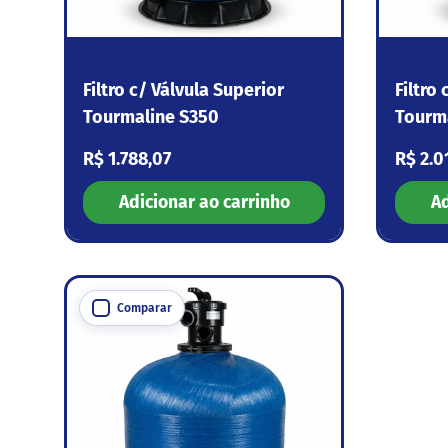
Filtro c/ Válvula Superior
Filtro
Tourmaline S350
Tourm
Preço normal
Preço
R$ 1.788,07
R$ 2.0
Adicionar ao carrinho
Ad
Comparar