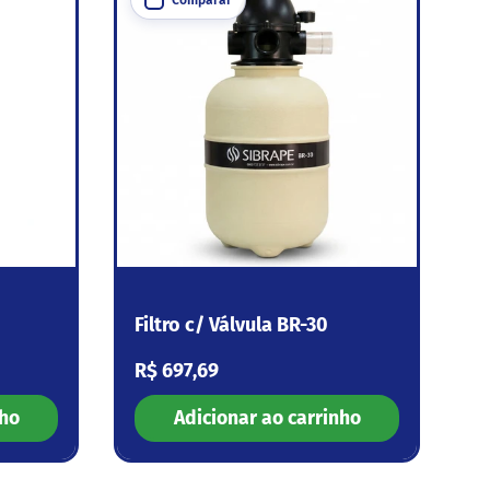
Filtro c/ Válvula BR-30
Preço normal
R$ 697,69
nho
Adicionar ao carrinho