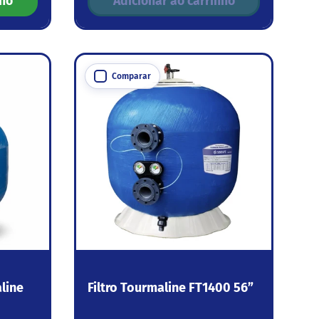
nho
Adicionar ao carrinho
Comparar
aline
Filtro Tourmaline FT1400 56”