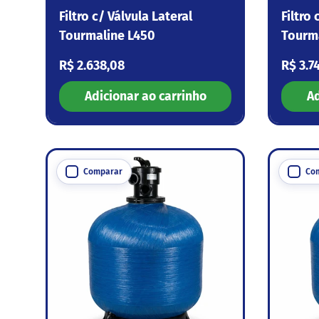
Filtro c/ Válvula Lateral
Filtro 
Tourmaline L450
Tourm
Preço normal
Preço
R$ 2.638,08
R$ 3.7
Adicionar ao carrinho
Ad
Comparar
Co