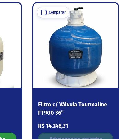
Comparar
Filtro c/ Válvula Tourmaline
FT900 36”
Preço normal
R$ 14.248,31