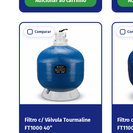
Adicionar ao carrinho
Ad
Comparar
Co
Filtro c/ Válvula Tourmaline
Filtro
FT1000 40”
FT1100