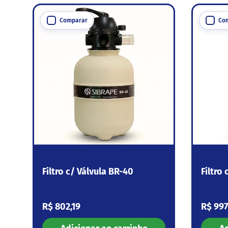
Comparar
Co
Filtro c/ Válvula BR-40
Filtro
Preço normal
Preço
R$ 802,19
R$ 997