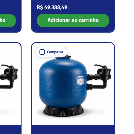
Preço normal
R$ 49.388,49
nho
Adicionar ao carrinho
Comparar