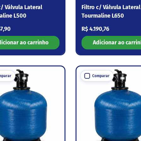
c/ Válvula Lateral
Filtro c/ Válvula Lateral
aline L500
Tourmaline L650
 normal
Preço normal
47,90
R$ 4.190,76
icionar ao carrinho
Adicionar ao carri
mparar
Comparar