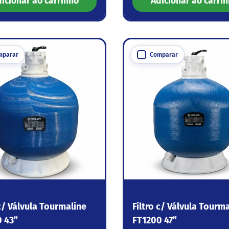
icionar ao carrinho
Adicionar ao carri
mparar
Comparar
 c/ Válvula Tourmaline
Filtro c/ Válvula Tourm
 43”
FT1200 47”