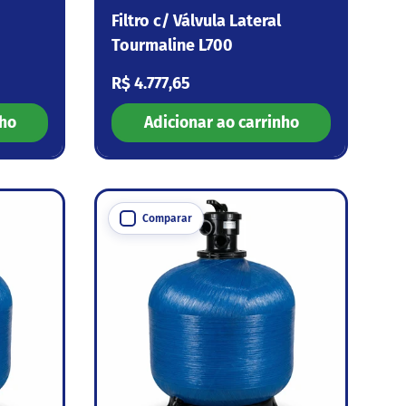
Filtro c/ Válvula Lateral
Tourmaline L700
Preço normal
R$ 4.777,65
nho
Adicionar ao carrinho
Comparar