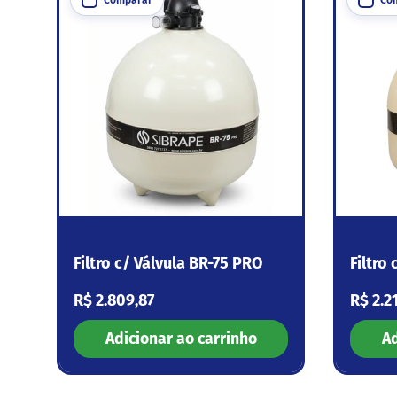
Filtro c/ Válvula BR-75 PRO
Filtro
Preço normal
Preço
R$ 2.809,87
R$ 2.2
Adicionar ao carrinho
Ad