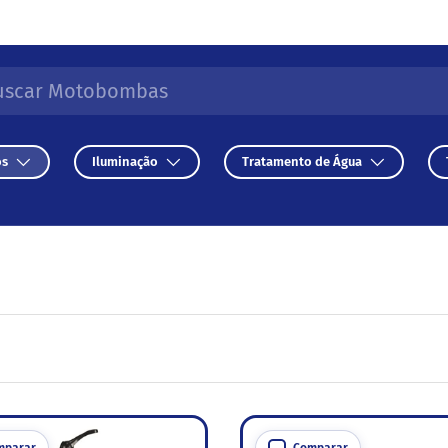
r
isar
os
Iluminação
Tratamento de Água
mparar
Comparar