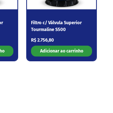
or
Filtro c/ Válvula Superior
Tourmaline S500
Preço normal
R$ 2.756,80
nho
Adicionar ao carrinho