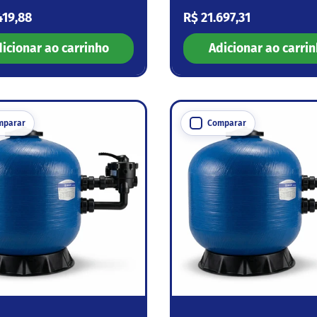
 normal
Preço normal
419,88
R$ 21.697,31
icionar ao carrinho
Adicionar ao carri
mparar
Comparar