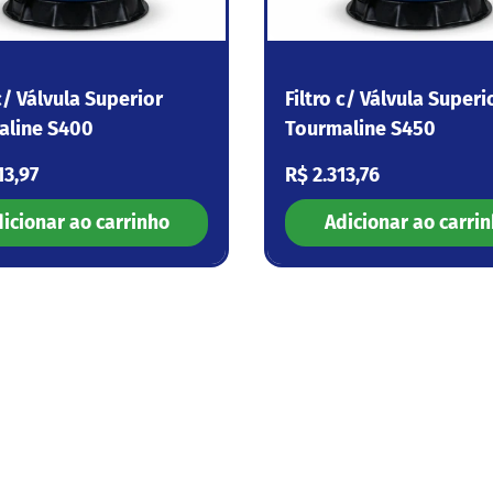
 c/ Válvula Superior
Filtro c/ Válvula Superi
aline S400
Tourmaline S450
 normal
Preço normal
13,97
R$ 2.313,76
icionar ao carrinho
Adicionar ao carri