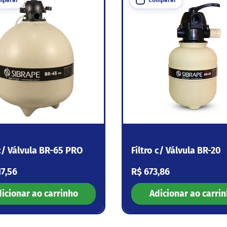
 c/ Válvula BR-65 PRO
Filtro c/ Válvula BR-20
 normal
Preço normal
17,56
R$ 673,86
icionar ao carrinho
Adicionar ao carri