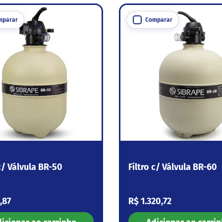
mparar
Comparar
 c/ Válvula BR-50
Filtro c/ Válvula BR-60
 normal
Preço normal
,87
R$ 1.320,72