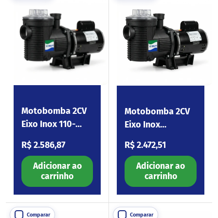
Motobomba 2CV
Motobomba 2CV
Eixo Inox 110-
Eixo Inox
254V Eagle200
220/380V
Preço normal
Preço normal
R$ 2.586,87
R$ 2.472,51
Eagle200.I3
Adicionar ao
Adicionar ao
carrinho
carrinho
Comparar
Comparar