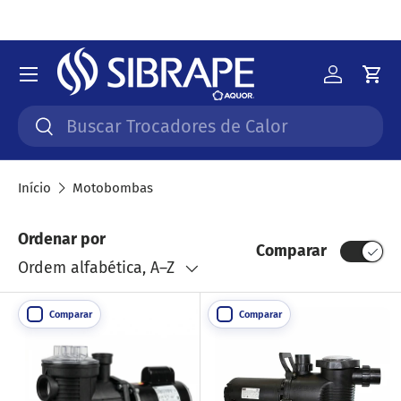
Ir para o conteúdo
Menu
Iniciar 
Car
Pesquisar
Pesquisar
Início
Motobombas
Ordenar por
Comparar
Ordem alfabética, A–Z
Comparar
Comparar