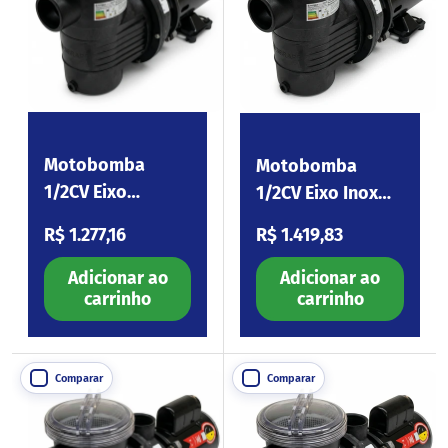
Motobomba
Motobomba
1/2CV Eixo
1/2CV Eixo Inox
Carbono 110-254V
110-254V BPF050
Preço normal
Preço normal
R$ 1.277,16
R$ 1.419,83
BPF050
Adicionar ao
Adicionar ao
carrinho
carrinho
Comparar
Comparar