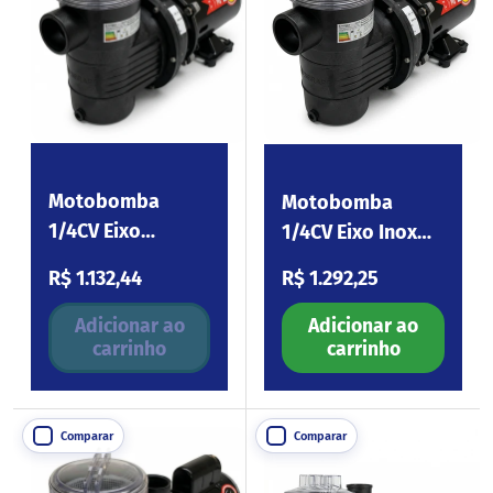
Motobomba
Motobomba
1/4CV Eixo
1/4CV Eixo Inox
Carbono 110-254V
110-254V BPF025
Preço normal
Preço normal
R$ 1.132,44
R$ 1.292,25
BPF025
Adicionar ao
Adicionar ao
carrinho
carrinho
Comparar
Comparar