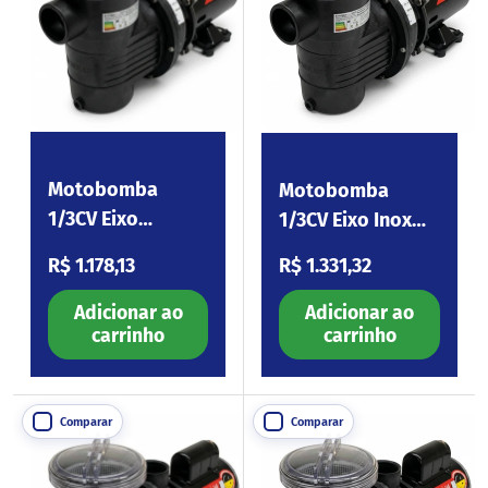
Motobomba
Motobomba
1/3CV Eixo
1/3CV Eixo Inox
Carbono 110-254V
110-254V BPF033
Preço normal
Preço normal
R$ 1.178,13
R$ 1.331,32
BPF033
Adicionar ao
Adicionar ao
carrinho
carrinho
Comparar
Comparar