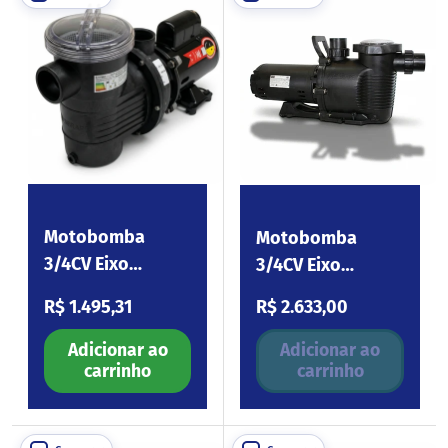
Motobomba
Motobomba
3/4CV Eixo
3/4CV Eixo
Carbono 110-254V
Carbono 110-254V
Preço normal
Preço normal
R$ 1.495,31
R$ 2.633,00
BPF075
Platinum075
Adicionar ao
Adicionar ao
carrinho
carrinho