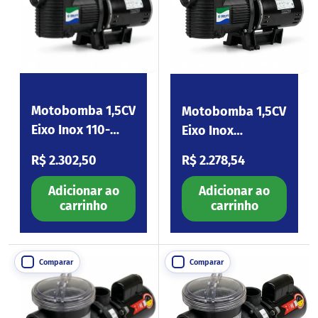
Motobomba 1,5CV
Motobomba 1,5CV
Eixo Inox 110-
Eixo Inox
254V Eagle150
220/380V
Preço normal
Preço normal
R$ 2.302,50
R$ 2.278,54
Eagle150.I3
Adicionar ao
Adicionar ao
carrinho
carrinho
Comparar
Comparar