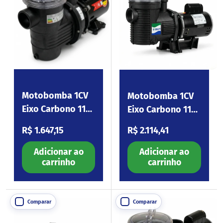
Motobomba 1CV
Motobomba 1CV
Eixo Carbono 110-
Eixo Carbono 110-
254V BPF100
254V Eagle100
Preço normal
Preço normal
R$ 1.647,15
R$ 2.114,41
Adicionar ao
Adicionar ao
carrinho
carrinho
Comparar
Comparar