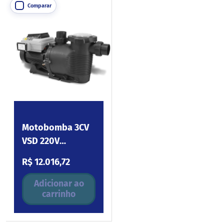
Comparar
Motobomba 3CV
VSD 220V
Platinum
Preço normal
R$ 12.016,72
Adicionar ao
carrinho