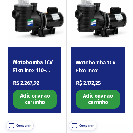
Motobomba 1CV
Motobomba 1CV
Eixo Inox 110-
Eixo Inox
254V Eagle100
220/380V
Preço normal
Preço normal
R$ 2.267,92
R$ 2.172,25
Eagle100.I3
Adicionar ao
Adicionar ao
carrinho
carrinho
Comparar
Comparar