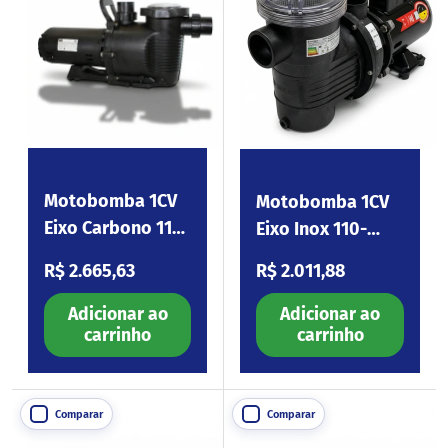
Motobomba 1CV
Motobomba 1CV
Eixo Carbono 110-
Eixo Inox 110-
254V Platinum100
254V BPF100
Preço normal
Preço normal
R$ 2.665,63
R$ 2.011,88
Adicionar ao
Adicionar ao
carrinho
carrinho
Comparar
Comparar