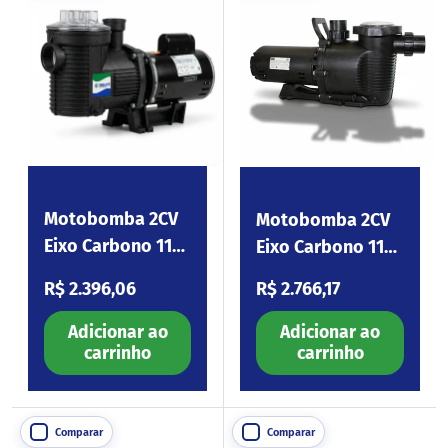
Motobomba 2CV
Motobomba 2CV
Eixo Carbono 110-
Eixo Carbono 110-
254V Eagle200
254V Platinum200
Preço normal
Preço normal
R$ 2.396,06
R$ 2.766,17
Adicionar ao
Adicionar ao
carrinho
carrinho
Comparar
Comparar