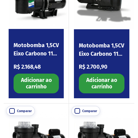
Motobomba 1,5CV
Motobomba 1,5CV
Eixo Carbono 110-
Eixo Carbono 110-
254V Eagle150
254V Platinum150
Preço normal
Preço normal
R$ 2.168,48
R$ 2.700,90
Adicionar ao
Adicionar ao
carrinho
carrinho
Comparar
Comparar