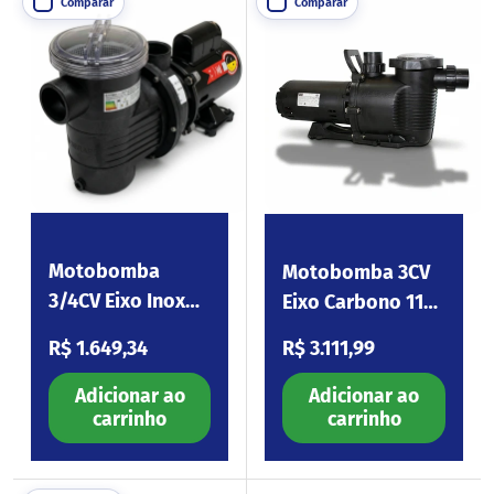
Comparar
Comparar
Motobomba
Motobomba 3CV
3/4CV Eixo Inox
Eixo Carbono 110-
110-254V BPF075
254V Platinum300
Preço normal
Preço normal
R$ 1.649,34
R$ 3.111,99
Adicionar ao
Adicionar ao
carrinho
carrinho