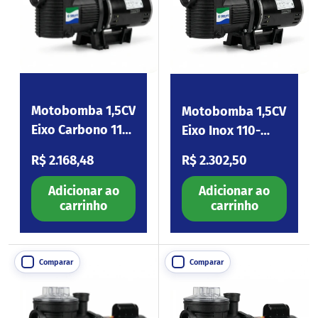
Motobomba 1,5CV
Motobomba 1,5CV
Eixo Carbono 110-
Eixo Inox 110-
254V Eagle150
254V Eagle150
Preço normal
Preço normal
R$ 2.168,48
R$ 2.302,50
Adicionar ao
Adicionar ao
carrinho
carrinho
Comparar
Comparar