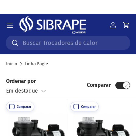
Ir para o conteúdo
Menu
Iniciar 
Car
Pesquisar
Pesquisar
Início
Linha Eagle
Ordenar por
Comparar
Em destaque
Comparar
Comparar