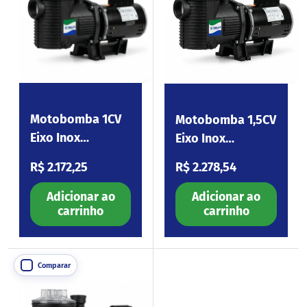
Motobomba 1CV
Motobomba 1,5CV
Eixo Inox
Eixo Inox
220/380V
220/380V
Preço normal
Preço normal
R$ 2.172,25
R$ 2.278,54
Eagle100.I3
Eagle150.I3
Adicionar ao
Adicionar ao
carrinho
carrinho
Comparar