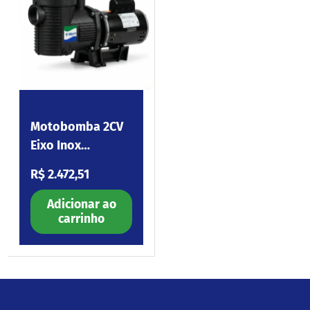
Motobomba 2CV
Eixo Inox
220/380V
Preço normal
R$ 2.472,51
Eagle200.I3
Adicionar ao
carrinho