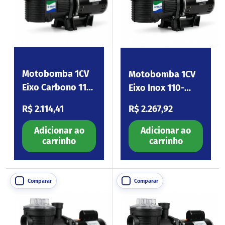
Motobomba 1CV
Motobomba 1CV
Eixo Carbono 110-
Eixo Inox 110-
254V Eagle100
254V Eagle100
Preço normal
Preço normal
R$ 2.114,41
R$ 2.267,92
Adicionar ao
Adicionar ao
carrinho
carrinho
Comparar
Comparar