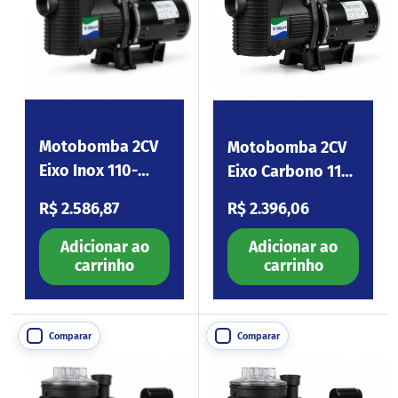
Motobomba 2CV
Motobomba 2CV
Eixo Inox 110-
Eixo Carbono 110-
254V Eagle200
254V Eagle200
Preço normal
Preço normal
R$ 2.586,87
R$ 2.396,06
Adicionar ao
Adicionar ao
carrinho
carrinho
Comparar
Comparar