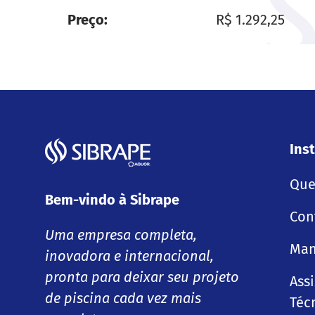
Preço normal
Preço
R$ 1.292,25
Inst
Que
Bem-vindo à Sibrape
Con
Uma empresa completa,
Man
inovadora e internacional,
pronta para deixar seu projeto
Ass
de piscina cada vez mais
Téc