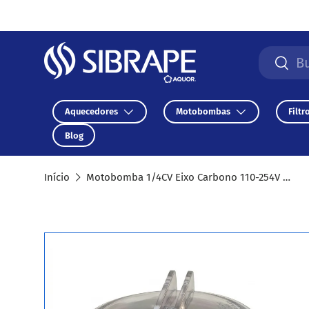
Ir para o conteúdo
Pesquisa
Pesqu
Aquecedores
Motobombas
Filtr
Blog
Início
Motobomba 1/4CV Eixo Carbono 110-254V BPF025
Saltar para a informação do produto