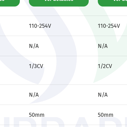
s de 4 produtos
110-254V
110-254V
N/A
N/A
1/3CV
1/2CV
N/A
N/A
50mm
50mm