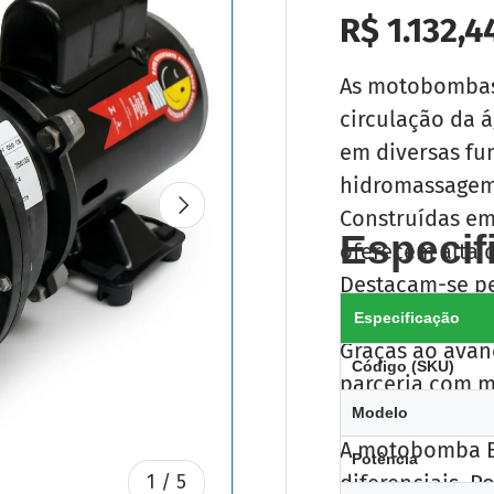
Preço nor
R$ 1.132,4
As motobombas 
circulação da 
em diversas fu
hidromassagem,
Seguinte
Construídas em
Especif
oferecem alta d
Destacam-se pe
policarbonato q
Especificação
Graças ao avan
Código (SKU)
parceria com m
possui certifi
Modelo
A motobomba B
Potência
diferenciais. 
de
1
/
5