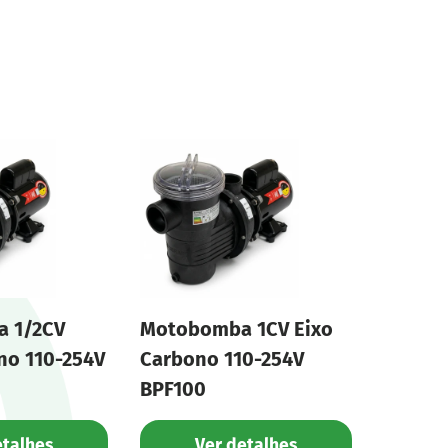
 1/2CV
Motobomba 1CV Eixo
no 110-254V
Carbono 110-254V
BPF100
etalhes
Ver detalhes