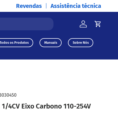
Revendas
Assistência técnica
Iniciar sessão
Carrinh
Todos os Produtos
Manuais
Sobre Nós
3030450
1/4CV Eixo Carbono 110-254V