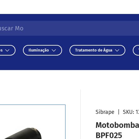
r
isar
os
Iluminação
Tratamento de Água
Sibrape
|
SKU:
1
Motobomba 
BPF025