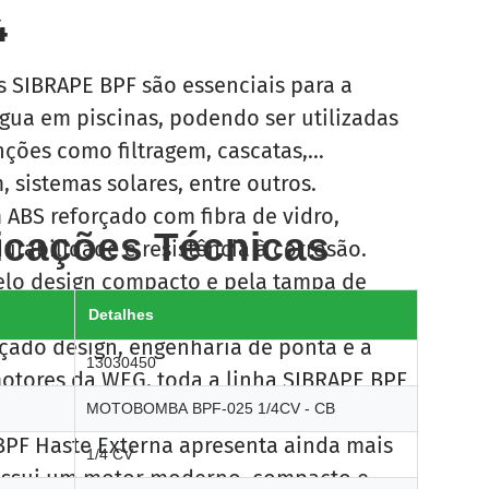
mal
4
SIBRAPE BPF são essenciais para a
água em piscinas, podendo ser utilizadas
nções como filtragem, cascatas,
 sistemas solares, entre outros.
 ABS reforçado com fibra de vidro,
icações Técnicas
urabilidade e resistência à corrosão.
lo design compacto e pela tampa de
ue facilita a inspeção do pré-filtro.
Detalhes
çado design, engenharia de ponta e a
13030450
otores da WEG, toda a linha SIBRAPE BPF
cação A pelo INMETRO.
MOTOBOMBA BPF-025 1/4CV - CB
PF Haste Externa apresenta ainda mais
1/4 CV
Possui um motor moderno, compacto e