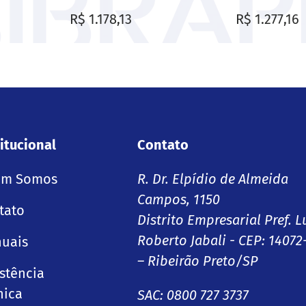
Preço normal
Preço norm
R$ 1.178,13
R$ 1.277,16
itucional
Contato
m Somos
R. Dr. Elpídio de Almeida
Campos, 1150
tato
Distrito Empresarial Pref. L
Roberto Jabali - CEP: 14072
uais
– Ribeirão Preto/SP
istência
nica
SAC: 0800 727 3737