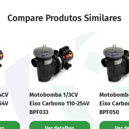
Compare Produtos Similares
4CV
Motobomba 1/3CV
Motobomba
54V
Eixo Carbono 110-254V
Eixo Carbo
BPF033
BPF050
es
Ver detalhes
Ver d