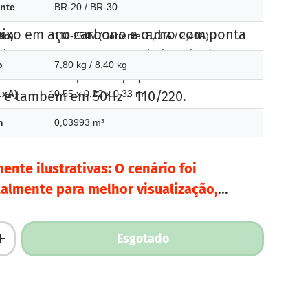
ente
BR-20 / BR-30
iente, disponível em dois modelos: um
ixo em aço carbono e outro com ponta
ão)
110-254V (Corrente: 5,00A / 2,40A)
inox 316. Suas características incluem
o
7,80 kg / 8,40 kg
 tensão e frequência, operando em 60Hz -
4 e também em 50Hz - 110/220.
LxA)
0,55 x 0,22 x 0,33 m
m
0,03993 m³
nte ilustrativas: O cenário foi
talmente para melhor visualização,
racterísticas, proporções e detalhes
o.
Esgotado
tidade
Aumente a quantidade