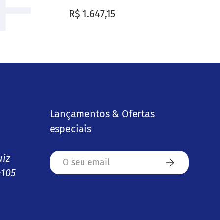
al
Preço normal
R$ 1.647,15
Lançamentos & Ofertas
especiais
Email
uiz
Subscrever
-105