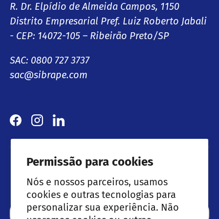
R. Dr. Elpídio de Almeida Campos, 1150
Distrito Empresarial Pref. Luiz Roberto Jabali
- CEP: 14072-105 – Ribeirão Preto/SP
SAC: 0800 727 3737
sac@sibrape.com
Facebook
Instagram
LinkedIn
Permissão para cookies
Lançamentos & Ofertas especiais
Nós e nossos parceiros, usamos
cookies e outras tecnologias para
personalizar sua experiência. Não
Email
Subscre