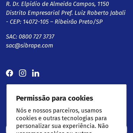
R. Dr. Elpídio de Almeida Campos, 1150
Distrito Empresarial Pref. Luiz Roberto Jabali
- CEP: 14072-105 – Ribeirão Preto/SP
SAC: 0800 727 3737
sac@sibrape.com
Facebook
Instagram
LinkedIn
Permissão para cookies
Lançamentos & Ofertas especiais
Nós e nossos parceiros, usamos
cookies e outras tecnologias para
personalizar sua experiência. Não
Email
Subscre