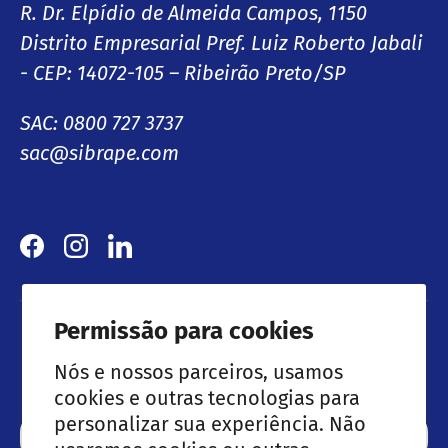
R. Dr. Elpídio de Almeida Campos, 1150
Distrito Empresarial Pref. Luiz Roberto Jabali
- CEP: 14072-105 – Ribeirão Preto/SP
SAC: 0800 727 3737
sac@sibrape.com
Facebook
Instagram
LinkedIn
Permissão para cookies
Lançamentos & Ofertas especiais
Nós e nossos parceiros, usamos
cookies e outras tecnologias para
personalizar sua experiência. Não
Email
Subscre