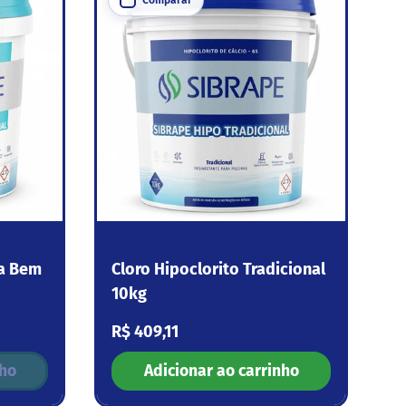
ta Bem
Cloro Hipoclorito Tradicional
10kg
Preço normal
R$ 409,11
nho
Adicionar ao carrinho