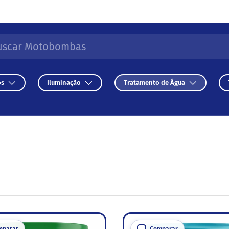
r
isar
os
Iluminação
Tratamento de Água
mparar
Comparar