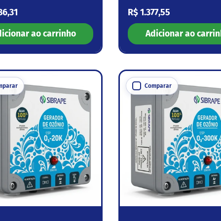
 normal
Preço normal
86,31
R$ 1.377,55
icionar ao carrinho
Adicionar ao carri
mparar
Comparar