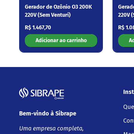
Gerador de Ozônio O3 200K
Gerad
220V (Sem Venturi)
220V (
Preço normal
Preço
R$ 1.467,70
R$ 1.0
Adicionar ao carrinho
Ad
Inst
Que
Bem-vindo à Sibrape
Con
Uma empresa completa,