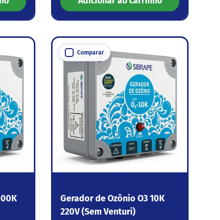
nho
Adicionar ao carrinho
Comparar
100K
Gerador de Ozônio O3 10K
220V (Sem Venturi)