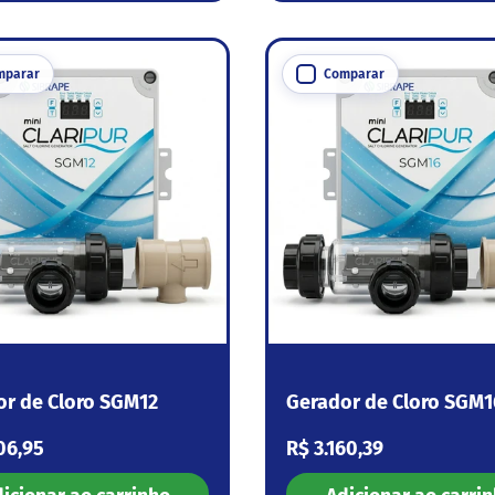
mparar
Comparar
or de Cloro SGM12
Gerador de Cloro SGM1
 normal
Preço normal
06,95
R$ 3.160,39