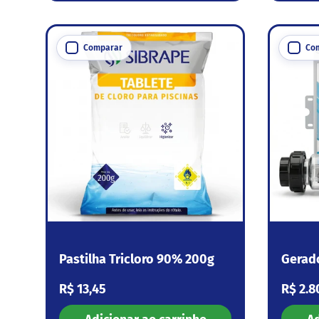
Comparar
Co
Pastilha Tricloro 90% 200g
Gerad
Preço normal
Preço
R$ 13,45
R$ 2.8