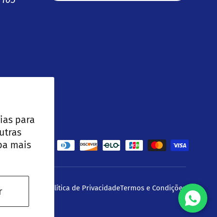
ias para
utras
ba mais
 aceites
lítica de Frete
Política de Privacidade
Termos e Condições
r