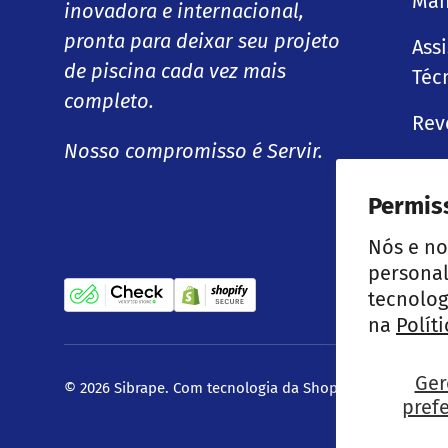
Man
inovadora e internacional,
pronta para deixar seu projeto
Ass
de piscina cada vez mais
Téc
completo.
Rev
Nosso compromisso é Servir.
Blo
Permis
Nós e no
personal
tecnolog
na
Polít
Ger
© 2026
Sibrape
.
Com tecnologia da Shopify
pref