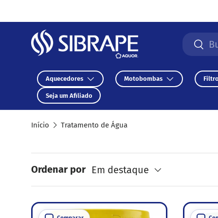
Ir para o conteúdo
Pesquisa
Pesqu
Aquecedores
Motobombas
Filtr
Seja um Afiliado
Início
Tratamento de Água
Ordenar por
Em destaque
Comparar
Co