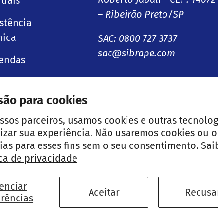
uais
– Ribeirão Preto/SP
istência
nica
SAC: 0800 727 3737
sac@sibrape.com
endas
g
são para cookies
Facebook
Instagram
LinkedIn
ssos parceiros, usamos cookies e outras tecnolog
izar sua experiência. Não usaremos cookies ou o
ias para esses fins sem o seu consentimento. Sai
Métodos de pagamento
ica de privacidade
enciar
Política de Troca
Po
Aceitar
Recusa
erências