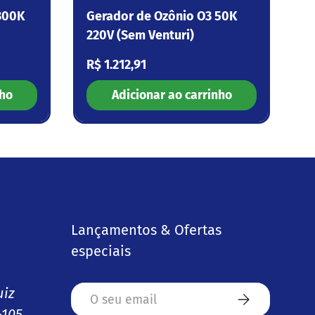
300K
Gerador de Ozônio O3 50K
220V (Sem Venturi)
Preço normal
R$ 1.212,91
nho
Adicionar ao carrinho
Lançamentos & Ofertas
especiais
Email
uiz
Subscrever
-105