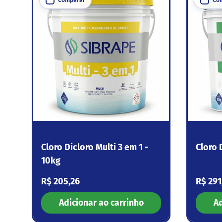
Cloro Dicloro Multi 3 em 1 -
Cloro 
10kg
Preço normal
Preço
R$ 205,26
R$ 291
Adicionar ao carrinho
Ad