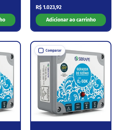
Preço normal
R$ 1.023,92
nho
Adicionar ao carrinho
Comparar