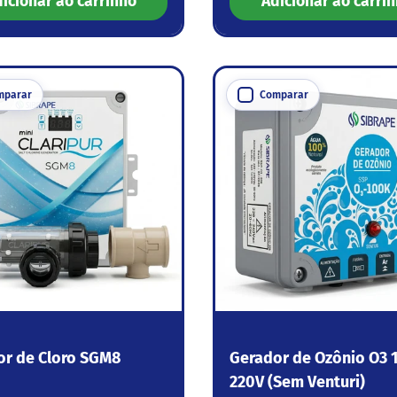
icionar ao carrinho
Adicionar ao carri
mparar
Comparar
or de Cloro SGM8
Gerador de Ozônio O3 
220V (Sem Venturi)