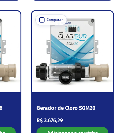
Comparar
6
Gerador de Cloro SGM20
Preço normal
R$ 3.676,29