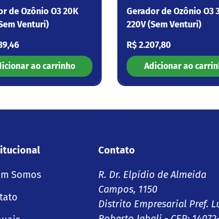
or de Ozônio O3 20K
Gerador de Ozônio O3 
Sem Venturi)
220V (Sem Venturi)
 normal
Preço normal
89,46
R$ 2.207,80
icionar ao carrinho
Adicionar ao carri
itucional
Contato
m Somos
R. Dr. Elpídio de Almeida
Campos, 1150
tato
Distrito Empresarial Pref. L
Roberto Jabali - CEP: 14072