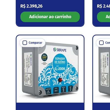
Preço normal
Preço
R$ 2.398,26
R$ 2.4
Adicionar ao carrinho
Ad
Comparar
Co