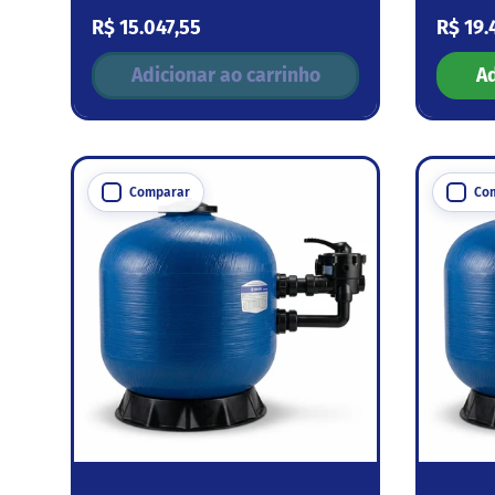
Preço normal
Preço
R$ 15.047,55
R$ 19.
Adicionar ao carrinho
Ad
Comparar
Co