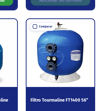
nho
Adicionar ao carrinho
Comparar
aline
Filtro Tourmaline FT1400 56”