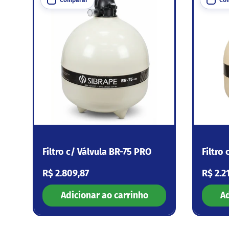
Filtro c/ Válvula BR-75 PRO
Filtro
Preço normal
Preço
R$ 2.809,87
R$ 2.2
Adicionar ao carrinho
Ad