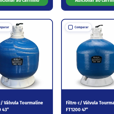
icionar ao carrinho
Adicionar ao carri
mparar
Comparar
 c/ Válvula Tourmaline
Filtro c/ Válvula Tourm
 43”
FT1200 47”