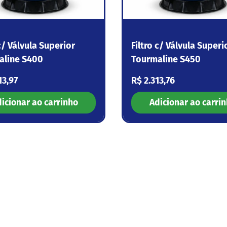
 c/ Válvula Superior
Filtro c/ Válvula Superi
aline S400
Tourmaline S450
 normal
Preço normal
13,97
R$ 2.313,76
icionar ao carrinho
Adicionar ao carri