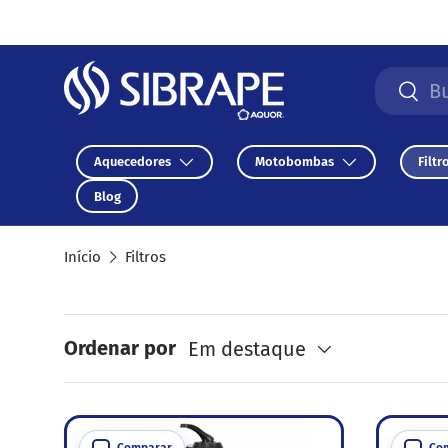
Ir para o conteúdo
Pesquisa
Pesqu
Aquecedores
Motobombas
Filtr
Blog
Início
Filtros
Ordenar por
Em destaque
Comparar
Co