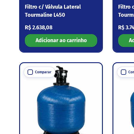
Filtro c/ Válvula Lateral
Filtro 
Tourmaline L450
Tourm
Preço normal
Preço
R$ 2.638,08
R$ 3.7
Adicionar ao carrinho
Ad
Comparar
Co