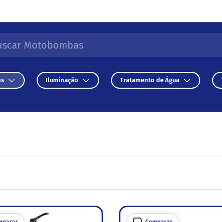
r
isar
os
Iluminação
Tratamento de Água
mparar
Comparar