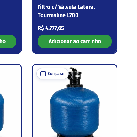
Filtro c/ Válvula Lateral
Tourmaline L700
Preço normal
R$ 4.777,65
nho
Adicionar ao carrinho
Comparar