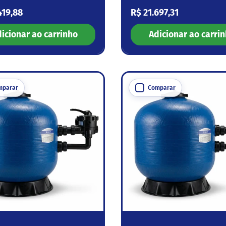
 normal
Preço normal
419,88
R$ 21.697,31
icionar ao carrinho
Adicionar ao carri
mparar
Comparar