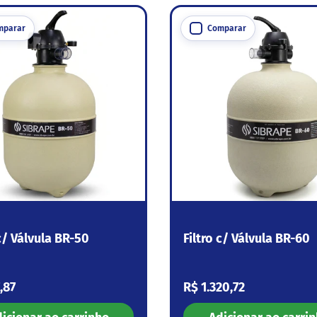
mparar
Comparar
 c/ Válvula BR-50
Filtro c/ Válvula BR-60
 normal
Preço normal
,87
R$ 1.320,72