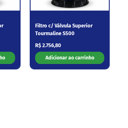
or
Filtro c/ Válvula Superior
Tourmaline S500
Preço normal
R$ 2.756,80
nho
Adicionar ao carrinho