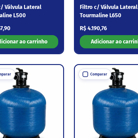
c/ Válvula Lateral
Filtro c/ Válvula Lateral
aline L500
Tourmaline L650
 normal
Preço normal
47,90
R$ 4.190,76
icionar ao carrinho
Adicionar ao carri
mparar
Comparar