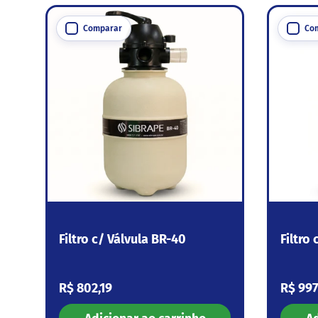
Comparar
Co
Filtro c/ Válvula BR-40
Filtro
Preço normal
Preço
R$ 802,19
R$ 997