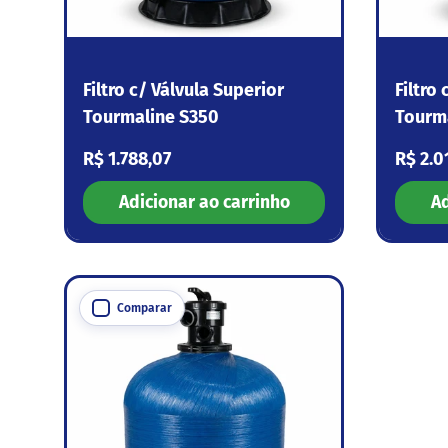
Filtro c/ Válvula Superior
Filtro
Tourmaline S350
Tourm
Preço normal
Preço
R$ 1.788,07
R$ 2.0
Adicionar ao carrinho
Ad
Comparar