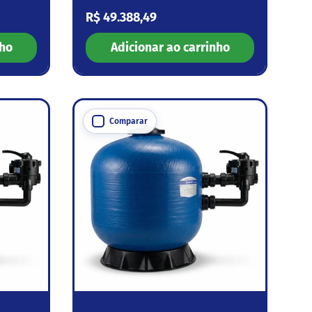
Preço normal
R$ 49.388,49
nho
Adicionar ao carrinho
Comparar