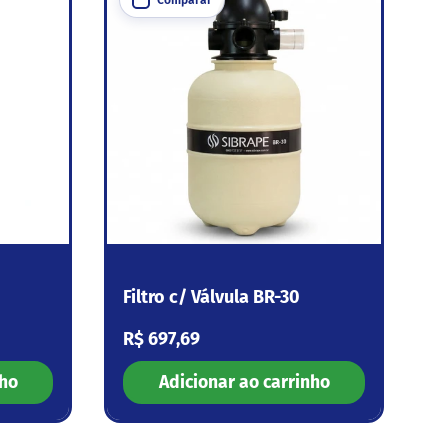
Filtro c/ Válvula BR-30
Preço normal
R$ 697,69
nho
Adicionar ao carrinho