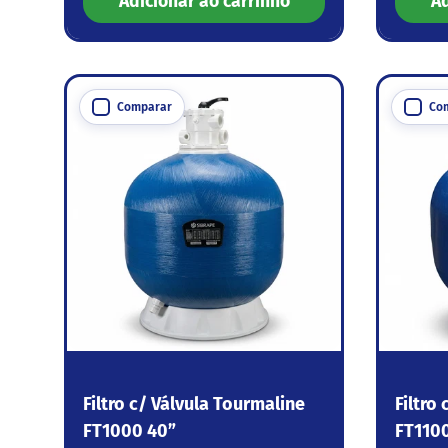
Adicionar ao carrinho
Ad
Comparar
Co
Filtro c/ Válvula Tourmaline
Filtro
FT1000 40”
FT1100