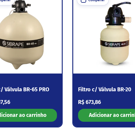
 c/ Válvula BR-65 PRO
Filtro c/ Válvula BR-20
 normal
Preço normal
17,56
R$ 673,86
icionar ao carrinho
Adicionar ao carri