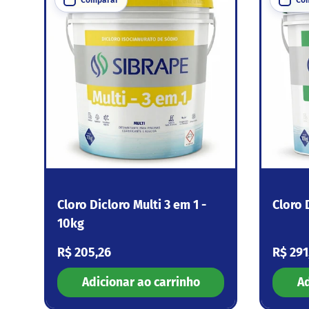
Cloro Dicloro Multi 3 em 1 -
Cloro 
10kg
Preço normal
Preço
R$ 205,26
R$ 291
Adicionar ao carrinho
Ad