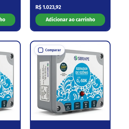
Preço normal
R$ 1.023,92
nho
Adicionar ao carrinho
Comparar