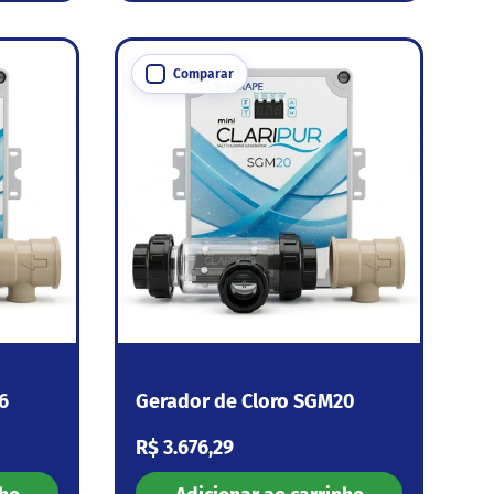
Comparar
6
Gerador de Cloro SGM20
Preço normal
R$ 3.676,29