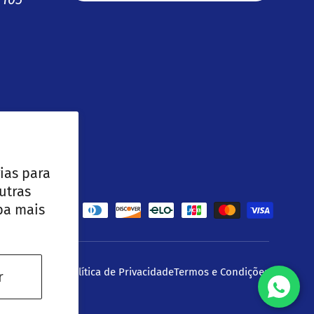
ias para
utras
ba mais
 aceites
lítica de Frete
Política de Privacidade
Termos e Condições
r