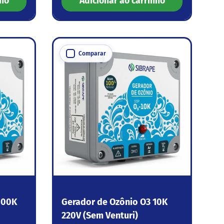
nho
Adicionar ao carrinho
Comparar
100K
Gerador de Ozônio O3 10K
220V (Sem Venturi)