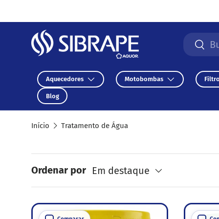
Ir para o conteúdo
Pesquisa
Pesqu
Aquecedores
Motobombas
Filtr
Blog
Início
Tratamento de Água
Ordenar por
Em destaque
Comparar
Co