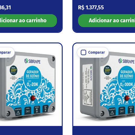
 normal
Preço normal
86,31
R$ 1.377,55
icionar ao carrinho
Adicionar ao carri
mparar
Comparar