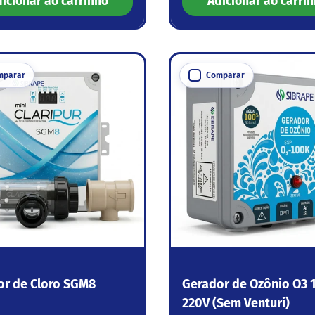
icionar ao carrinho
Adicionar ao carri
mparar
Comparar
or de Cloro SGM8
Gerador de Ozônio O3 
220V (Sem Venturi)