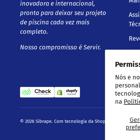
Man
inovadora e internacional,
pronta para deixar seu projeto
Ass
de piscina cada vez mais
Téc
completo.
Rev
Nosso compromisso é Servir.
Permis
Nós e no
personal
tecnolog
na
Polít
Ger
© 2026
Sibrape
.
Com tecnologia da Shopify
pref