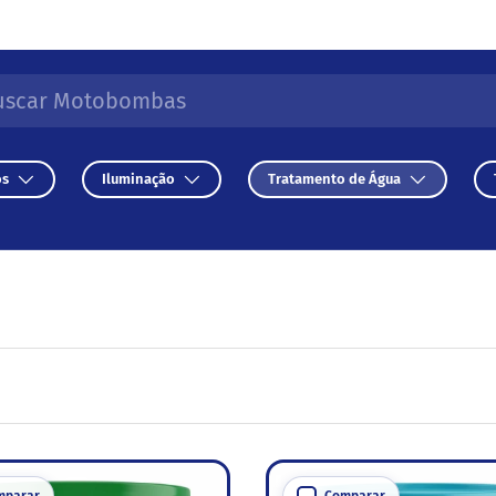
r
isar
os
Iluminação
Tratamento de Água
mparar
Comparar