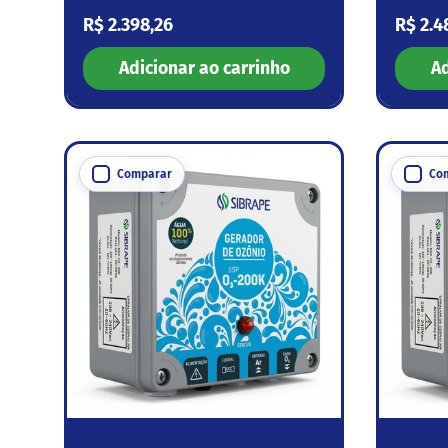
Preço normal
Preço
R$ 2.398,26
R$ 2.4
Adicionar ao carrinho
Ad
Comparar
Co