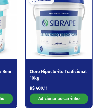
ta Bem
Cloro Hipoclorito Tradicional
10kg
Preço normal
R$ 409,11
nho
Adicionar ao carrinho