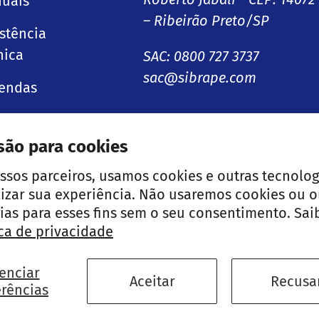
uais
– Ribeirão Preto/SP
istência
nica
SAC: 0800 727 3737
sac@sibrape.com
endas
são para cookies
Facebook
Instagram
LinkedIn
ssos parceiros, usamos cookies e outras tecnolog
izar sua experiência. Não usaremos cookies ou o
ias para esses fins sem o seu consentimento. Sai
Métodos de pagamento
ica de privacidade
enciar
Política de Troca
Po
Aceitar
Recusa
erências