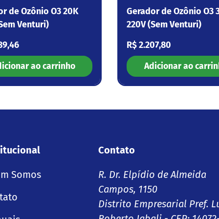
or de Ozônio O3 20K
Gerador de Ozônio O3 
Sem Venturi)
220V (Sem Venturi)
 normal
Preço normal
89,46
R$ 2.207,80
icionar ao carrinho
Adicionar ao carri
itucional
Contato
m Somos
R. Dr. Elpídio de Almeida
Campos, 1150
tato
Distrito Empresarial Pref. L
Roberto Jabali - CEP: 14072