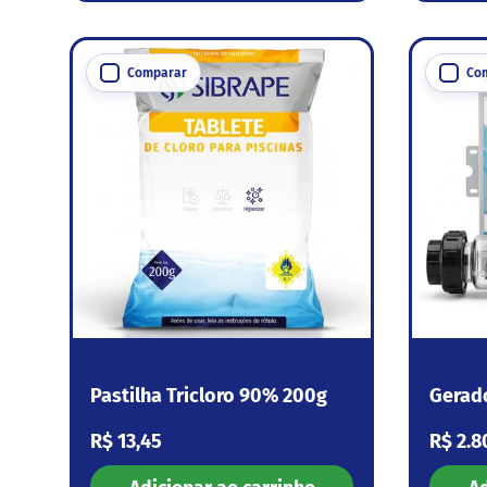
Comparar
Co
Pastilha Tricloro 90% 200g
Gerad
Preço normal
Preço
R$ 13,45
R$ 2.8