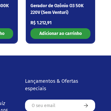
300K
Gerador de Ozônio O3 50K
220V (Sem Venturi)
Preço normal
R$ 1.212,91
nho
Adicionar ao carrinho
Lançamentos & Ofertas
especiais
Email
uiz
Subscrever
-105