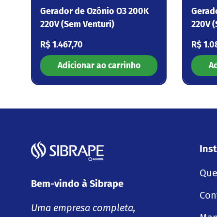
Gerador de Ozônio O3 200K
Gerad
220V (Sem Venturi)
220V (
Preço normal
Preço
R$ 1.467,70
R$ 1.0
Adicionar ao carrinho
Ad
Inst
Que
Bem-vindo à Sibrape
Con
Uma empresa completa,