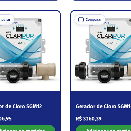
mparar
Comparar
or de Cloro SGM12
Gerador de Cloro SGM1
 normal
Preço normal
06,95
R$ 3.160,39