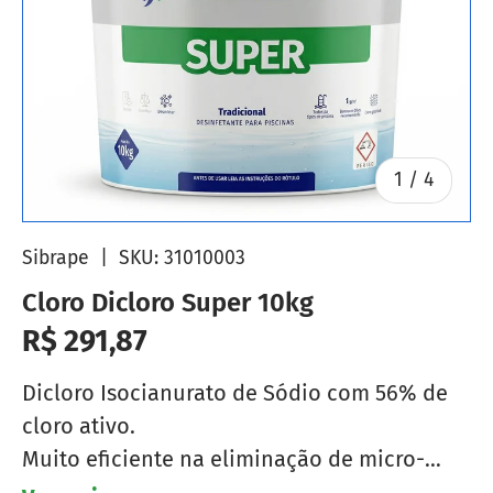
de
1
/
4
Sibrape
|
SKU:
31010003
Cloro Dicloro Super 10kg
Preço normal
R$ 291,87
Dicloro Isocianurato de Sódio com 56% de
cloro ativo.
Muito eficiente na eliminação de micro-
organismos,