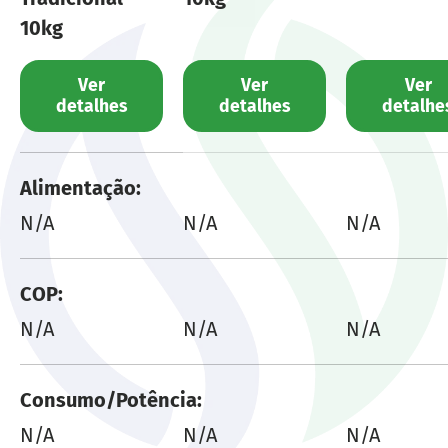
10kg
Ver
Ver
Ver
detalhes
detalhes
detalhe
Uma tabela comparando as características de 
Alimentação
N/A
N/A
N/A
COP
N/A
N/A
N/A
Consumo/Potência
N/A
N/A
N/A