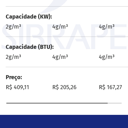
Capacidade (KW)
2g/m³
4g/m³
4g/m³
Capacidade (BTU)
2g/m³
4g/m³
4g/m³
Preço
Preço normal
Preço normal
Preço norm
R$ 409,11
R$ 205,26
R$ 167,27