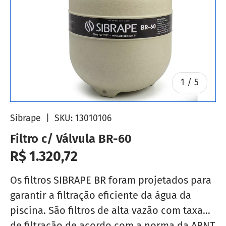
de
1
/
5
Sibrape
|
SKU:
13010106
Filtro c/ Válvula BR-60
Preço normal
R$ 1.320,72
Os filtros SIBRAPE BR foram projetados para
garantir a filtração eficiente da água da
piscina. São filtros de alta vazão com taxa
de filtração de acordo com a norma da ABNT