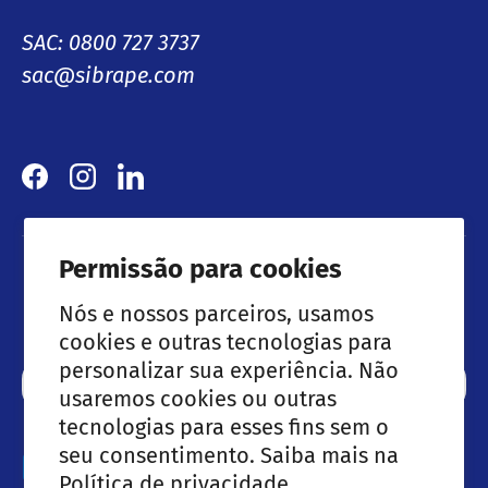
SAC: 0800 727 3737
sac@sibrape.com
Facebook
Instagram
LinkedIn
Permissão para cookies
Lançamentos & Ofertas especiais
Nós e nossos parceiros, usamos
cookies e outras tecnologias para
personalizar sua experiência. Não
Email
Subscre
usaremos cookies ou outras
tecnologias para esses fins sem o
seu consentimento. Saiba mais na
Métodos de pagamento aceites
Política de privacidade