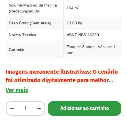
Volume Máximo da Piscina
104 m³
(Recirculação 8h)
Peso Bruto (Sem Areia)
13,00 kg
Norma Técnica
ABNT NBR 10339
Tanque: 3 anos | Válvula: 1
Garantia
ano
Imagens meramente ilustrativas: O cenário
foi otimizado digitalmente para melhor
visualização, mantendo as características,
Ver mais
proporções e detalhes reais do produto.
Qtd.
Adicionar ao carrinho
Diminuir quantidade
Aumente a quantidade