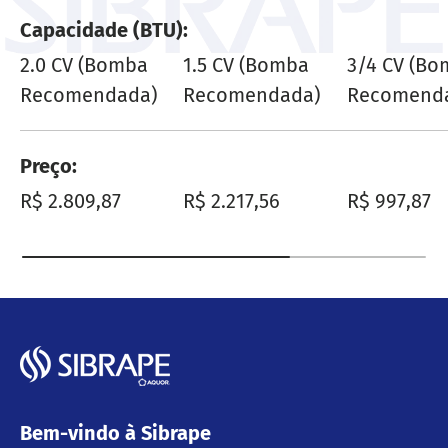
Capacidade (BTU)
2.0 CV (Bomba
1.5 CV (Bomba
3/4 CV (B
Recomendada)
Recomendada)
Recomend
Preço
Preço normal
Preço normal
Preço nor
R$ 2.809,87
R$ 2.217,56
R$ 997,87
Bem-vindo à Sibrape