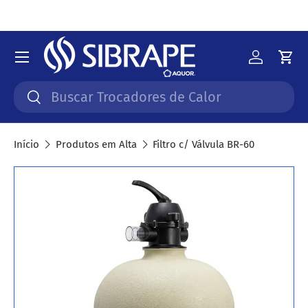
Ir para o conteúdo
Menu
Iniciar 
Car
Pesquisar
Pesquisar
Início
Produtos em Alta
Filtro c/ Válvula BR-60
Saltar para a informação do produto