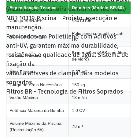
(Associação Brasileira de Normas Técnicas)
Especificação Técnica
Detalhes (Modelo BR-60)
NBR 10339 Piscina - Projeto, execução e
Código SIBRAPE
13010106
manutenção.
Polietileno com aditivo anti-
Fabricados em Polietileno com Aditivos
Material do Tanque
UV
anti-UV, garantem máxima durabilidade,
6 operações (ABS com fibra
resistência e qualidade de água. Sistema de
Válvula Seletora
de vidro)
fixação da
válvula através de clampa para modelos
Área Filtrante
0,27 m²
soprados.
Carga de Areia Necessária
150 kg
Filtros BR - Tecnologia de Filtros Soprados
Vazão Máxima
13 m³/h
Potência Máxima da Bomba
1.0 CV
Volume Máximo da Piscina
78 m³
(Recirculação 6h)