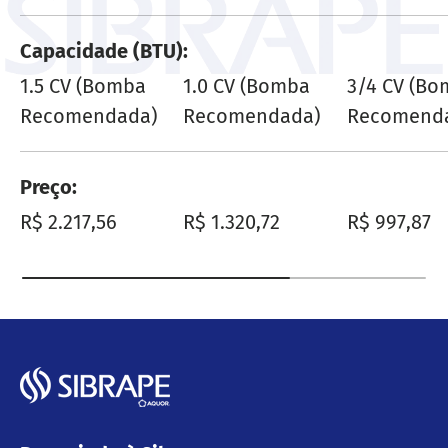
Capacidade (BTU)
1.5 CV (Bomba
1.0 CV (Bomba
3/4 CV (B
Recomendada)
Recomendada)
Recomend
Preço
Preço normal
Preço normal
Preço nor
R$ 2.217,56
R$ 1.320,72
R$ 997,87