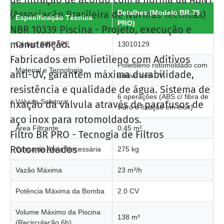
(Associação Brasileira de Normas Técnicas)
Detalhes (Modelo BR-75
Especificação Técnica
PRO)
NBR 10339 Piscina - Projeto, execução e
manutenção.
Código SIBRAPE
13010129
Fabricados em Polietileno com Aditivos
Polietileno rotomoldado com
Material e Tecnologia
anti-UV, garantem máxima durabilidade,
aditivo anti-UV
resistência e qualidade de água. Sistema de
6 operações (ABS c/ fibra de
Válvula Seletora
fixação da válvula através de parafusos de
vidro e fixação em inox)
aço inox para rotomoldados.
Área Filtrante
0,45 m²
Filtro BR PRO - Tecnogia de Filtros
Rotomoldados
Carga de Areia Necessária
275 kg
Vazão Máxima
23 m³/h
Potência Máxima da Bomba
2.0 CV
Volume Máximo da Piscina
138 m³
(Recirculação 6h)