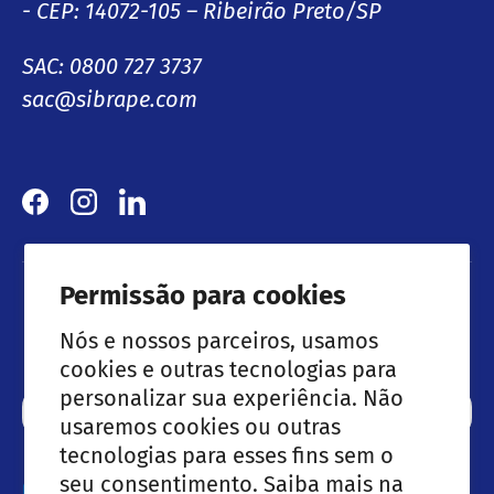
- CEP: 14072-105 – Ribeirão Preto/SP
SAC: 0800 727 3737
sac@sibrape.com
Facebook
Instagram
LinkedIn
Permissão para cookies
Lançamentos & Ofertas especiais
Nós e nossos parceiros, usamos
cookies e outras tecnologias para
personalizar sua experiência. Não
Email
Subscre
usaremos cookies ou outras
tecnologias para esses fins sem o
seu consentimento. Saiba mais na