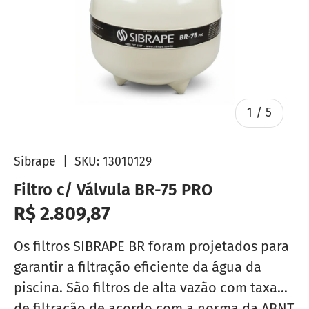
de
1
/
5
Sibrape
|
SKU:
13010129
Filtro c/ Válvula BR-75 PRO
Preço normal
R$ 2.809,87
Os filtros SIBRAPE BR foram projetados para
garantir a filtração eficiente da água da
piscina. São filtros de alta vazão com taxa
de filtração de acordo com a norma da ABNT