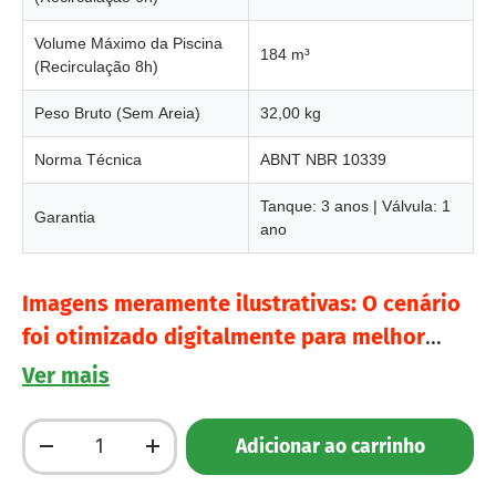
Volume Máximo da Piscina
184 m³
(Recirculação 8h)
Peso Bruto (Sem Areia)
32,00 kg
Norma Técnica
ABNT NBR 10339
Tanque: 3 anos | Válvula: 1
Garantia
ano
Imagens meramente ilustrativas: O cenário
foi otimizado digitalmente para melhor
visualização, mantendo as características,
Ver mais
proporções e detalhes reais do produto.
Qtd.
Adicionar ao carrinho
Diminuir quantidade
Aumente a quantidade