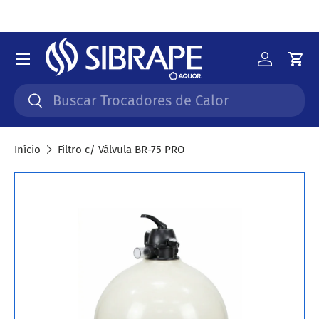
Ir para o conteúdo
Menu
Iniciar 
Car
Pesquisar
Pesquisar
Início
Filtro c/ Válvula BR-75 PRO
Saltar para a informação do produto