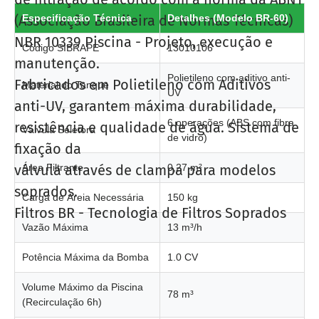
(Associação Brasileira de Normas Técnicas)
Especificação Técnica
Detalhes (Modelo BR-60)
NBR 10339 Piscina - Projeto, execução e
Código SIBRAPE
13010106
manutenção.
Polietileno com aditivo anti-
Fabricados em Polietileno com Aditivos
Material do Tanque
UV
anti-UV, garantem máxima durabilidade,
6 operações (ABS com fibra
resistência e qualidade de água. Sistema de
Válvula Seletora
de vidro)
fixação da
válvula através de clampa para modelos
Área Filtrante
0,27 m²
soprados.
Carga de Areia Necessária
150 kg
Filtros BR - Tecnologia de Filtros Soprados
Vazão Máxima
13 m³/h
Potência Máxima da Bomba
1.0 CV
Volume Máximo da Piscina
78 m³
(Recirculação 6h)