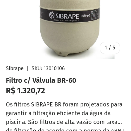
de
1
/
5
Sibrape
|
SKU:
13010106
Filtro c/ Válvula BR-60
Preço normal
R$ 1.320,72
Os filtros SIBRAPE BR foram projetados para
garantir a filtração eficiente da água da
piscina. São filtros de alta vazão com taxa
de filtração de acordo com a norma da ABNT