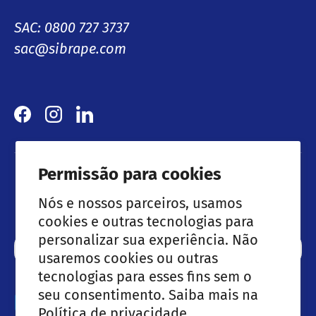
SAC: 0800 727 3737
sac@sibrape.com
Facebook
Instagram
LinkedIn
Permissão para cookies
Lançamentos & Ofertas especiais
Nós e nossos parceiros, usamos
cookies e outras tecnologias para
personalizar sua experiência. Não
Email
Subscre
usaremos cookies ou outras
tecnologias para esses fins sem o
seu consentimento. Saiba mais na
Métodos de pagamento aceites
Política de privacidade