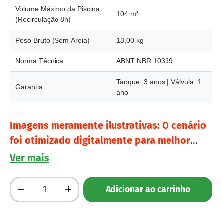
Volume Máximo da Piscina
104 m³
(Recirculação 8h)
Peso Bruto (Sem Areia)
13,00 kg
Norma Técnica
ABNT NBR 10339
Tanque: 3 anos | Válvula: 1
Garantia
ano
Imagens meramente ilustrativas: O cenário
foi otimizado digitalmente para melhor
visualização, mantendo as características,
Ver mais
proporções e detalhes reais do produto.
Qtd.
Adicionar ao carrinho
Diminuir quantidade
Aumente a quantidade