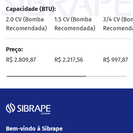
Capacidade (BTU)
2.0 CV (Bomba
1.5 CV (Bomba
3/4 CV (B
Recomendada)
Recomendada)
Recomend
Preço
Preço normal
Preço normal
Preço nor
R$ 2.809,87
R$ 2.217,56
R$ 997,87
Bem-vindo à Sibrape