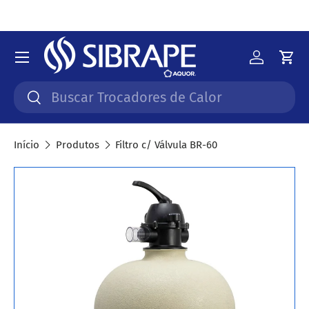
Ir para o conteúdo
Menu
Iniciar 
Car
Pesquisar
Pesquisar
Início
Produtos
Filtro c/ Válvula BR-60
Saltar para a informação do produto