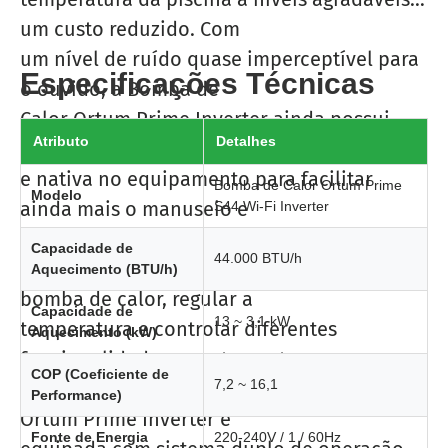
um custo reduzido. Com
um nível de ruído quase imperceptível para
Especificações Técnicas
o ouvido, a Bomba de
Calor Ortum Prime Inverter ainda possui
Atributo
Detalhes
conectividade WI-FI integrada
e nativa no equipamento para facilitar
Bomba de Calor Ortum Prime
Modelo
ainda mais o manuseio e
S44 Wi‑Fi Inverter
configuração.
Capacidade de
44.000 BTU/h
Com o WI-FI, é possível ligar e desligar a
Aquecimento (BTU/h)
bomba de calor, regular a
Capacidade de
13 ~ 3,1 kW
temperatura e controlar diferentes
Aquecimento (kW)
funcionalidades remotamente a
COP (Coeficiente de
7,2 ~ 16,1
partir de um aplicativo em seu Smartphone.
Performance)
Ortum Prime Inverter é
Fonte de Energia
220-240V / 1 / 60Hz