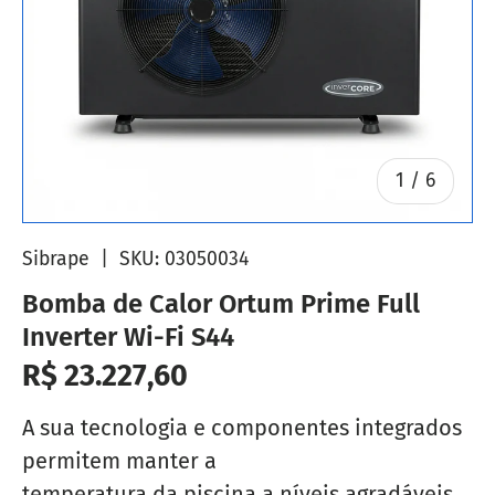
de
1
/
6
Sibrape
|
SKU:
03050034
Bomba de Calor Ortum Prime Full
Inverter Wi-Fi S44
Preço normal
R$ 23.227,60
A sua tecnologia e componentes integrados
permitem manter a
temperatura da piscina a níveis agradáveis a