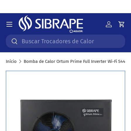
Ir para o conteúdo
Menu
Iniciar 
Car
Pesquisar
Pesquisar
Início
Bomba de Calor Ortum Prime Full Inverter Wi-Fi S44
Saltar para a informação do produto