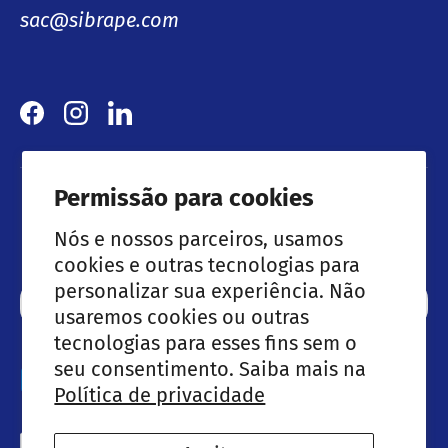
sac@sibrape.com
Facebook
Instagram
LinkedIn
Permissão para cookies
Lançamentos & Ofertas especiais
Nós e nossos parceiros, usamos
cookies e outras tecnologias para
personalizar sua experiência. Não
Email
Subscre
usaremos cookies ou outras
tecnologias para esses fins sem o
seu consentimento. Saiba mais na
Métodos de pagamento aceites
Política de privacidade