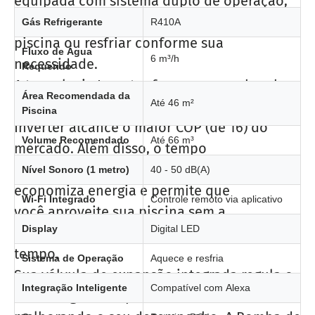
equipada com sistema duplo de operação,
podendo aquecer a água da
Gás Refrigerante
R410A
piscina ou resfriar conforme sua
Fluxo de Água
6 m³/h
necessidade.
Requerido
A tecnologia Inverter faz com que a bomba
Área Recomendada da
Até 46 m²
de calor Ortum Prime
Piscina
Inverter alcance o maior COP (de 16) do
Volume Recomendado
Até 66 m³
mercado. Além disso, o tempo
de aquecimento é muito menor. Isso
Nível Sonoro (1 metro)
40 - 50 dB(A)
economiza energia e permite que
Wi‑Fi Integrado
Controle remoto via aplicativo
você aproveite sua piscina sem a
Display
Digital LED
necessidade de esperar por muito
tempo.
Sistema de Operação
Aquece e resfria
Sua válvula de expansão integrada regula o
Integração Inteligente
Compatível com Alexa
fluxo de gás com precisão,