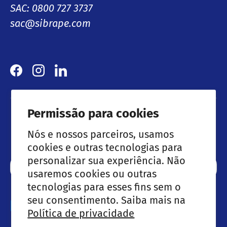
SAC: 0800 727 3737
sac@sibrape.com
Facebook
Instagram
LinkedIn
Permissão para cookies
Lançamentos & Ofertas especiais
Nós e nossos parceiros, usamos
cookies e outras tecnologias para
personalizar sua experiência. Não
Email
Subscre
usaremos cookies ou outras
tecnologias para esses fins sem o
seu consentimento. Saiba mais na
Métodos de pagamento aceites
Política de privacidade