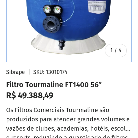
de
1
/
4
Sibrape
|
SKU:
13010174
Filtro Tourmaline FT1400 56”
Preço normal
R$ 49.388,49
Os Filtros Comerciais Tourmaline são
produzidos para atender grandes volumes e
vazões de clubes, academias, hotéis, escolas
e resorts, reduzindo a quantidade de filtros,