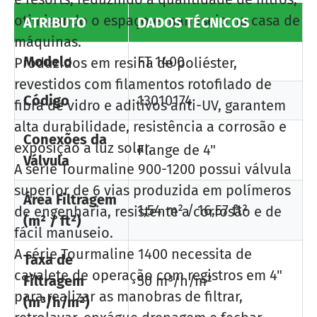
otimizando o espaço e manuseio na casa de
ATRIBUTO
DADOS TÉCNICOS
máquinas.
Modelo
FT 1400
Produzidos em resina de poliéster,
revestidos com filamentos rotofilado de
Código
13010174
fibra de vidro e aditivos anti-UV, garantem
alta durabilidade, resistência a corrosão e
Conexões da
exposição a luz solar.
Flange de 4"
Válvula
A série Tourmaline 900-1200 possui válvula
superior de 6 vias produzida em polímeros
Área Filtragem
1,54 m² / 16,57 ft²
de engenharia, resistente a corrosão e de
(m² / ft²)
fácil manuseio.
A série Tourmaline 1400 necessita de
Taxa de
cavalete de operação com registros em 4"
Filtragem
50 m³/h/m²
para realizar as manobras de filtrar,
(m³/h/m²)