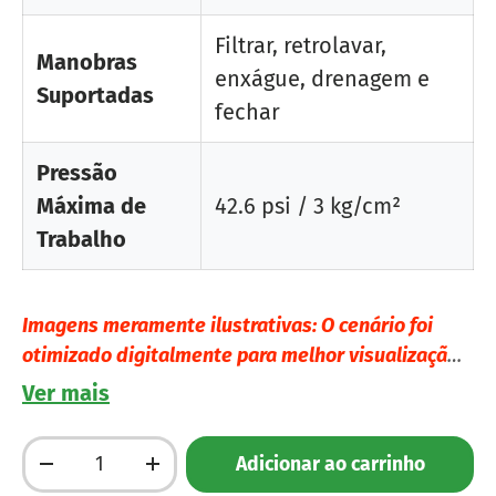
Filtrar, retrolavar,
Manobras
enxágue, drenagem e
Suportadas
fechar
Pressão
Máxima de
42.6 psi / 3 kg/cm²
Trabalho
Imagens meramente ilustrativas: O cenário foi
otimizado digitalmente para melhor visualização,
mantendo as características, proporções e
Ver mais
detalhes reais do produto.
Qtd.
Adicionar ao carrinho
Diminuir quantidade
Aumente a quantidade