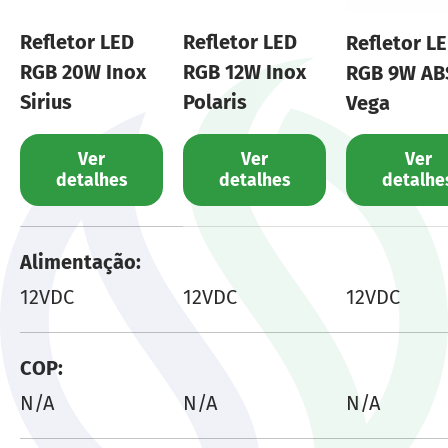
6 e 9 Watts.
Refletor LED
Refletor LED
Refletor L
Imagens meramente ilustrativas: O cenário
RGB 20W Inox
RGB 12W Inox
RGB 9W AB
foi otimizado digitalmente para melhor
Sirius
Polaris
Vega
visualização, mantendo as características,
proporções e detalhes reais do produto.
Ver
Ver
Ver
detalhes
detalhes
detalhe
Uma tabela comparando as características de 
Alimentação
12VDC
12VDC
12VDC
COP
N/A
N/A
N/A