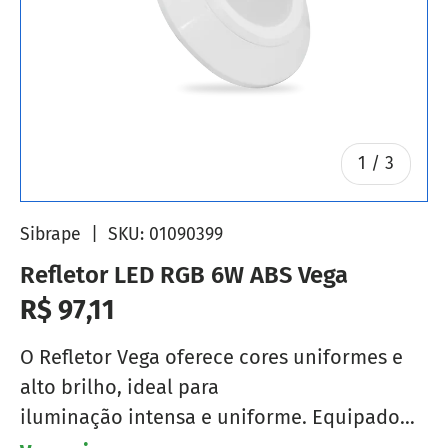
de
1
/
3
Sibrape
|
SKU:
01090399
Refletor LED RGB 6W ABS Vega
Preço normal
R$ 97,11
O Refletor Vega oferece cores uniformes e
alto brilho, ideal para
iluminação intensa e uniforme. Equipado
com tecnologia de LED de