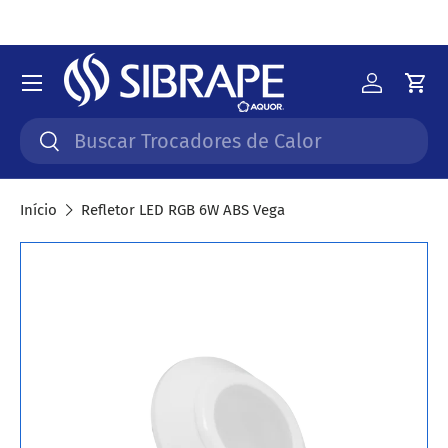
Ir para o conteúdo
Menu
Iniciar 
Car
Pesquisar
Pesquisar
Início
Refletor LED RGB 6W ABS Vega
Saltar para a informação do produto