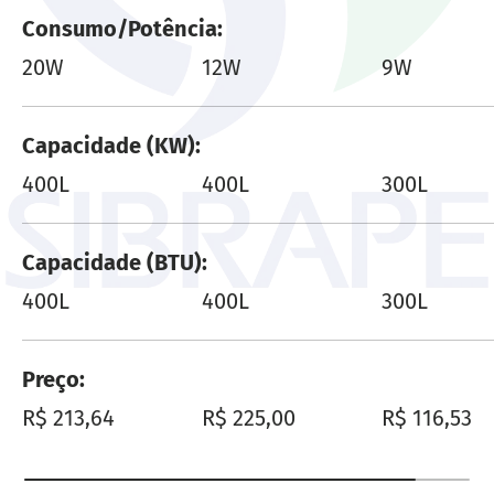
Consumo/Potência
20W
12W
9W
Capacidade (KW)
400L
400L
300L
Capacidade (BTU)
400L
400L
300L
Preço
Preço normal
Preço normal
Preço norm
R$ 213,64
R$ 225,00
R$ 116,53