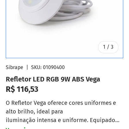
de
1
/
3
Sibrape
|
SKU:
01090400
Refletor LED RGB 9W ABS Vega
Preço normal
R$ 116,53
O Refletor Vega oferece cores uniformes e
alto brilho, ideal para
iluminação intensa e uniforme. Equipado
com tecnologia de LED de