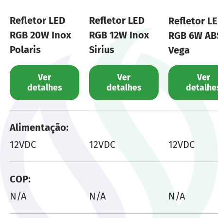
6 e 9 Watts.
Refletor LED
Refletor LED
Refletor L
Imagens meramente ilustrativas: O cenário
RGB 20W Inox
RGB 12W Inox
RGB 6W AB
foi otimizado digitalmente para melhor
Polaris
Sirius
Vega
visualização, mantendo as características,
proporções e detalhes reais do produto.
Ver
Ver
Ver
detalhes
detalhes
detalhe
Uma tabela comparando as características de 
Alimentação
12VDC
12VDC
12VDC
COP
N/A
N/A
N/A