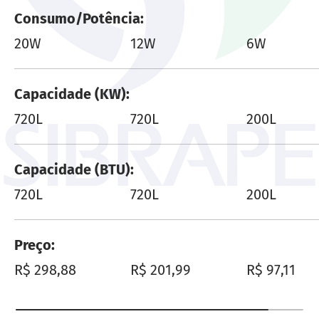
Consumo/Potência
20W
12W
6W
Capacidade (KW)
720L
720L
200L
Capacidade (BTU)
720L
720L
200L
Preço
Preço normal
Preço normal
Preço norm
R$ 298,88
R$ 201,99
R$ 97,11