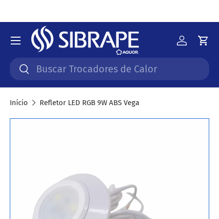
Ir para o conteúdo
Menu
Iniciar 
Car
Pesquisar
Pesquisar
Início
Refletor LED RGB 9W ABS Vega
Saltar para a informação do produto